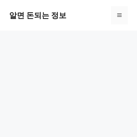
컨
텐
알면 돈되는 정보
메
츠
로
뉴
건
너
뛰
기