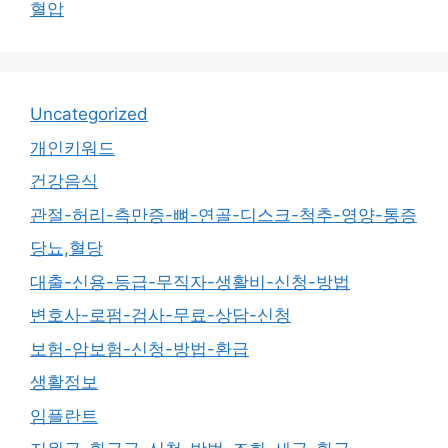
혈압
Uncategorized
개인키워드
건강음식
관절-허리-측만증-뼈-연골-디스크-척추-영양-통증
당뇨,혈당
대출-신용-등급-무직자-생활비-신청-방법
변호사-로펌-검사-무료-상담-신청
보험-암보험-신청-방법-환급
생활정보
임플란트