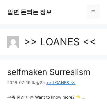
컨
텐
알면 돈되는 정보
메
츠
로
뉴
건
너
>> LOANES <<
뛰
기
selfmaken Surrealism
2026-07-19
작성자:
>> LOANES <<
우측 중앙 버튼 Want to know more?
ㅡ