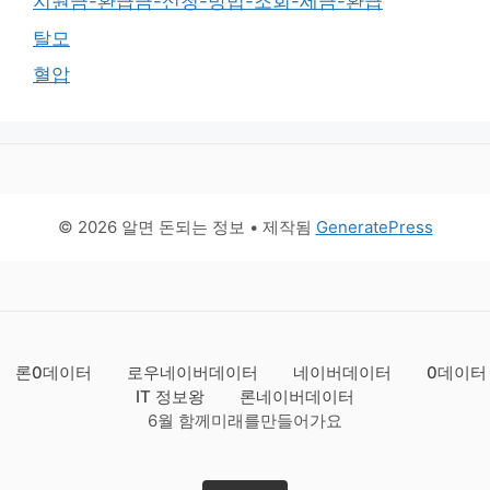
지원금-환급금-신청-방법-조회-세금-환급
탈모
혈압
© 2026 알면 돈되는 정보
• 제작됨
GeneratePress
론0데이터
로우네이버데이터
네이버데이터
0데이터
IT 정보왕
론네이버데이터
6월 함께미래를만들어가요