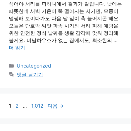
심어야 서리를 피하나에서 결과가 갈립니다. 낮에는
따뜻한데 새벽 기온이 뚝 떨어지는 시기엔, 모종이
멀쩡해 보이다가도 다음 날 잎이 축 늘어지곤 해요.
오늘은 단호박 씨앗 파종 시기와 서리 피해 예방을
위한 안전한 정식 날짜를 생활 감각에 맞춰 정리해
볼게요. 비닐하우스가 없는 집에서도, 최소한의 …
더 읽기
카
Uncategorized
테
댓글 남기기
고
리
페
페
페
1
2
…
1,012
다음
→
이
이
이
지
지
지