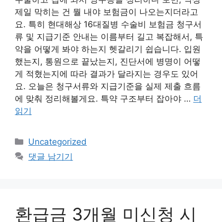
제일 막히는 건 뭘 내야 보험금이 나오는지더라고
요. 특히 현대해상 16대질병 수술비 보험금 청구서
류 및 지급기준 안내는 이름부터 길고 복잡해서, 특
약을 어떻게 봐야 하는지 헷갈리기 쉽습니다. 입원
했는지, 통원으로 끝났는지, 진단서에 병명이 어떻
게 적혔는지에 따라 결과가 달라지는 경우도 있어
요. 오늘은 청구서류와 지급기준을 실제 제출 흐름
에 맞춰 정리해볼게요. 특약 구조부터 잡아야 …
더
읽기
카
Uncategorized
테
댓글 남기기
고
리
환급금 3개월 미신청 시