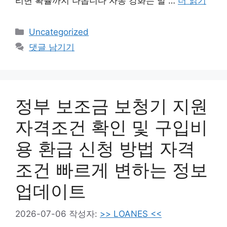
리면 확률까지 나옵니다 자동 강화는 말 …
더 읽기
카
Uncategorized
테
댓글 남기기
고
리
정부 보조금 보청기 지원
자격조건 확인 및 구입비
용 환급 신청 방법 자격
조건 빠르게 변하는 정보
업데이트
2026-07-06
작성자:
>> LOANES <<