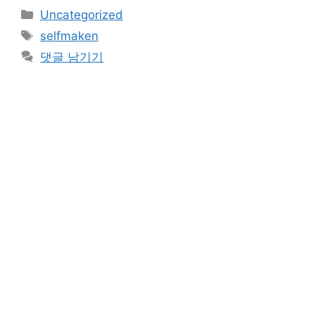
카
Uncategorized
테
태
selfmaken
고
그
댓글 남기기
리