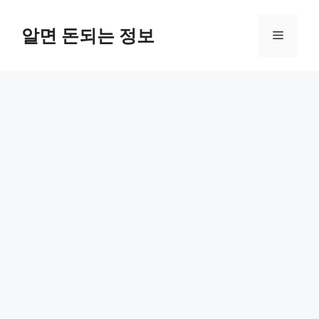
컨
텐
알면 돈되는 정보
메
츠
로
뉴
건
너
뛰
기