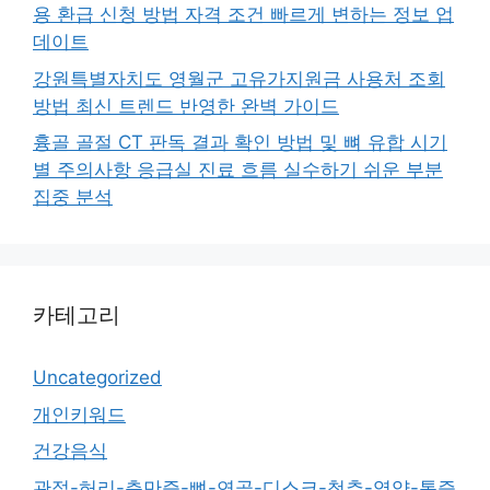
용 환급 신청 방법 자격 조건 빠르게 변하는 정보 업
데이트
강원특별자치도 영월군 고유가지원금 사용처 조회
방법 최신 트렌드 반영한 완벽 가이드
흉골 골절 CT 판독 결과 확인 방법 및 뼈 유합 시기
별 주의사항 응급실 진료 흐름 실수하기 쉬운 부분
집중 분석
카테고리
Uncategorized
개인키워드
건강음식
관절-허리-측만증-뼈-연골-디스크-척추-영양-통증