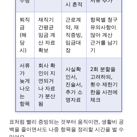
수당
서류 추가
시 흔적
퇴직
재직기
근로계
항목별 청구
금
간평균
약, 재
유의사항이
(해
임금 계
직증빙,
많아 계산
당
산 자료
임금대
근거를 남기
시)
확보
장
기
서류
회사 확
사실확
2회 분할을
가
인이 지
인서,
고려하되,
늦게
연되거
진술서,
횟수 제한기
나오
나 자료
추가 소
한을 사전에
는
가 분산
명자료
체크
항목
됨
표처럼 빨리 증빙되는 것부터 움직이면, 생활비 공
백을 줄이면서도 나중 항목을 정리할 시간을 벌 수
있어요.