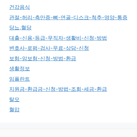
건강음식
관절-허리-측만증-뼈-연골-디스크-척추-영양-통증
당뇨,혈당
대출-신용-등급-무직자-생활비-신청-방법
변호사-로펌-검사-무료-상담-신청
보험-암보험-신청-방법-환급
생활정보
임플란트
지원금-환급금-신청-방법-조회-세금-환급
탈모
혈압