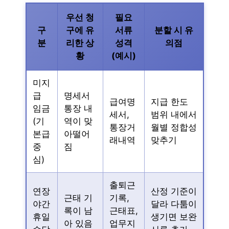
우선 청
필요
구
구에 유
서류
분할 시 유
분
리한 상
성격
의점
황
(예시)
미지
급
명세서
급여명
지급 한도
임금
통장 내
세서,
범위 내에서
(기
역이 맞
통장거
월별 정합성
본급
아떨어
래내역
맞추기
중
짐
심)
출퇴근
연장
산정 기준이
근태 기
기록,
야간
달라 다툼이
록이 남
근태표,
휴일
생기면 보완
아 있음
업무지