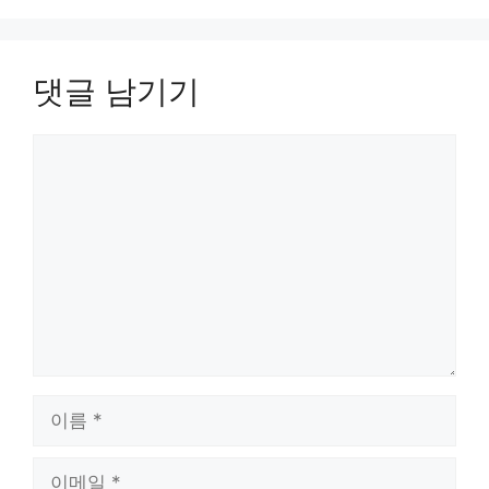
댓글 남기기
댓
글
이
름
이