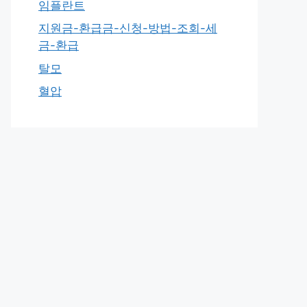
임플란트
지원금-환급금-신청-방법-조회-세
금-환급
탈모
혈압