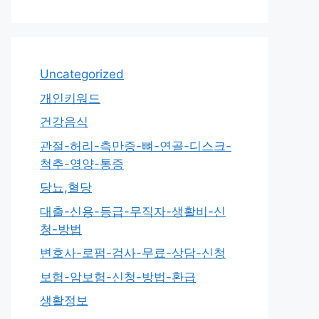
Uncategorized
개인키워드
건강음식
관절-허리-측만증-뼈-연골-디스크-
척추-영양-통증
당뇨,혈당
대출-신용-등급-무직자-생활비-신
청-방법
변호사-로펌-검사-무료-상담-신청
보험-암보험-신청-방법-환급
생활정보