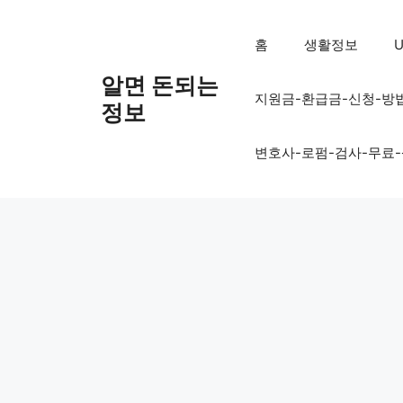
컨
텐
홈
생활정보
U
츠
로
알면 돈되는
지원금-환급금-신청-방
건
정보
너
뛰
변호사-로펌-검사-무료
기