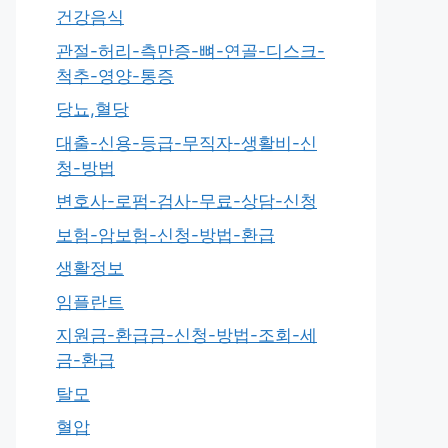
건강음식
관절-허리-측만증-뼈-연골-디스크-
척추-영양-통증
당뇨,혈당
대출-신용-등급-무직자-생활비-신
청-방법
변호사-로펌-검사-무료-상담-신청
보험-암보험-신청-방법-환급
생활정보
임플란트
지원금-환급금-신청-방법-조회-세
금-환급
탈모
혈압