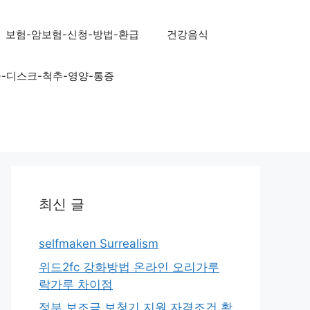
보험-암보험-신청-방법-환급
건강음식
골-디스크-척추-영양-통증
최신 글
selfmaken Surrealism
위드2fc 강화방법 온라인 오리가루
락가루 차이점
정부 보조금 보청기 지원 자격조건 확