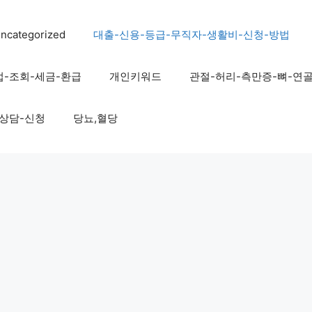
ncategorized
대출-신용-등급-무직자-생활비-신청-방법
법-조회-세금-환급
개인키워드
관절-허리-측만증-뼈-연
-상담-신청
당뇨,혈당