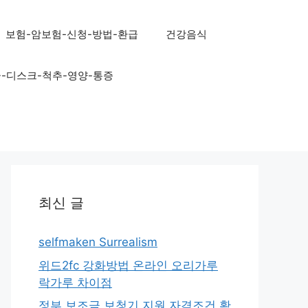
보험-암보험-신청-방법-환급
건강음식
골-디스크-척추-영양-통증
최신 글
selfmaken Surrealism
위드2fc 강화방법 온라인 오리가루
락가루 차이점
정부 보조금 보청기 지원 자격조건 확