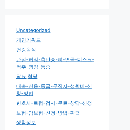
Uncategorized
개인키워드
건강음식
관절-허리-측만증-뼈-연골-디스크-
척추-영양-통증
당뇨,혈당
대출-신용-등급-무직자-생활비-신
청-방법
변호사-로펌-검사-무료-상담-신청
보험-암보험-신청-방법-환급
생활정보