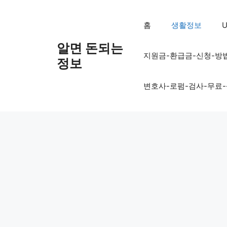
컨
텐
홈
생활정보
U
츠
로
알면 돈되는
지원금-환급금-신청-방
건
정보
너
뛰
변호사-로펌-검사-무료
기