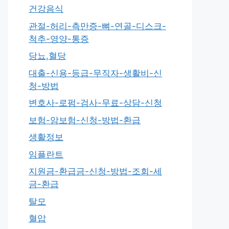
건강음식
관절-허리-측만증-뼈-연골-디스크-
척추-영양-통증
당뇨,혈당
대출-신용-등급-무직자-생활비-신
청-방법
변호사-로펌-검사-무료-상담-신청
보험-암보험-신청-방법-환급
생활정보
임플란트
지원금-환급금-신청-방법-조회-세
금-환급
탈모
혈압