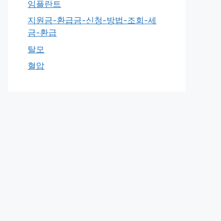
임플란트
지원금-환급금-신청-방법-조회-세
금-환급
탈모
혈압