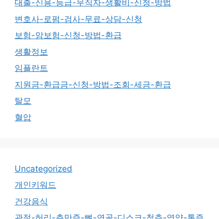
대출-신용-등급-무직자-생활비-신청-방법
변호사-로펌-검사-무료-상담-신청
보험-암보험-신청-방법-환급
생활정보
임플란트
지원금-환급금-신청-방법-조회-세금-환급
탈모
혈압
Uncategorized
개인키워드
건강음식
관절-허리-측만증-뼈-연골-디스크-척추-영양-통증