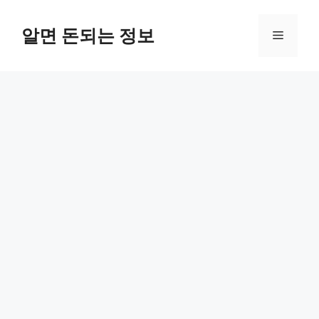
컨
텐
알면 돈되는 정보
메
츠
로
뉴
건
너
뛰
기