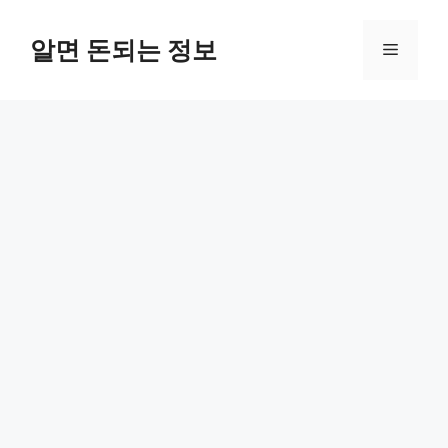
컨
텐
알면 돈되는 정보
메
츠
로
뉴
건
너
뛰
기