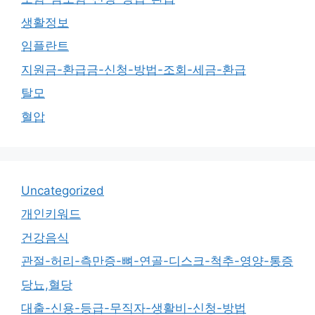
생활정보
임플란트
지원금-환급금-신청-방법-조회-세금-환급
탈모
혈압
Uncategorized
개인키워드
건강음식
관절-허리-측만증-뼈-연골-디스크-척추-영양-통증
당뇨,혈당
대출-신용-등급-무직자-생활비-신청-방법