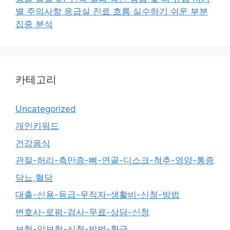
별 주의사항 응급실 진료 흐름 실수하기 쉬운 부분
집중 분석
카테고리
Uncategorized
개인키워드
건강음식
관절-허리-측만증-뼈-연골-디스크-척추-영양-통증
당뇨,혈당
대출-신용-등급-무직자-생활비-신청-방법
변호사-로펌-검사-무료-상담-신청
보험-암보험-신청-방법-환급