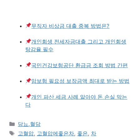
무직자 비상금 대출 중복 방법은?
개인회생 전세자금대출 그리고 개인회생
탕감율 필수
국민건강보험공단 환급금 조회 방법 간편
암보험 필요성 보장금액 최대로 받는 방법
개인 파산 세금 사례 알아야 돈 손실 막는
다
카
당뇨,혈당
테
태
고혈압
,
고혈압에좋은차
,
좋은
,
차
고
그