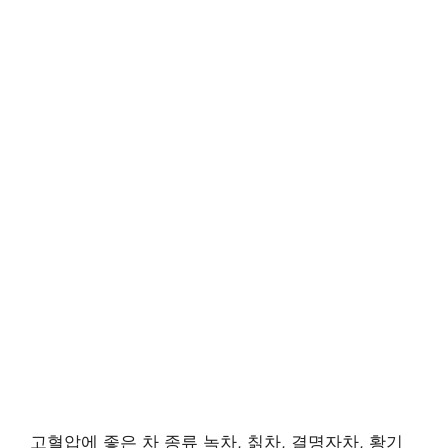
고혈압에 좋은 차 종류 녹차, 칡차, 결명자차, 황기