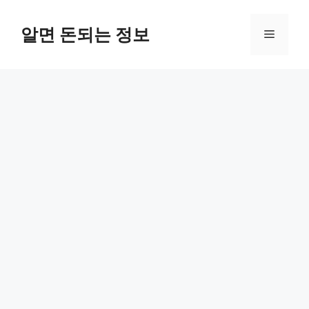
컨
텐
알면 돈되는 정보
메
츠
로
뉴
건
너
뛰
기