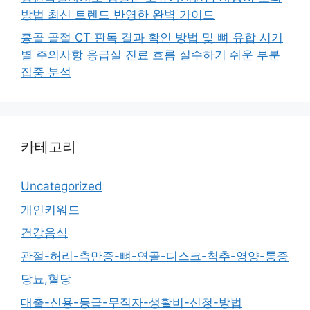
방법 최신 트렌드 반영한 완벽 가이드
흉골 골절 CT 판독 결과 확인 방법 및 뼈 유합 시기
별 주의사항 응급실 진료 흐름 실수하기 쉬운 부분
집중 분석
카테고리
Uncategorized
개인키워드
건강음식
관절-허리-측만증-뼈-연골-디스크-척추-영양-통증
당뇨,혈당
대출-신용-등급-무직자-생활비-신청-방법