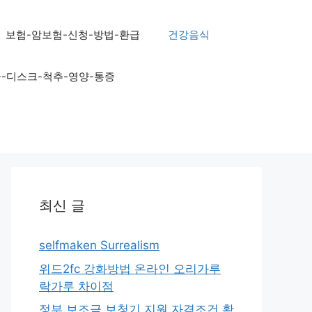
보험-암보험-신청-방법-환급
건강음식
골-디스크-척추-영양-통증
최신 글
selfmaken Surrealism
위드2fc 강화방법 온라인 오리가루
락가루 차이점
정부 보조금 보청기 지원 자격조건 확