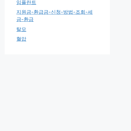
임플란트
지원금-환급금-신청-방법-조회-세
금-환급
탈모
혈압