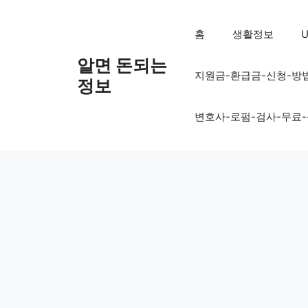
컨
텐
홈
생활정보
U
츠
로
알면 돈되는
지원금-환급금-신청-방
건
정보
너
뛰
변호사-로펌-검사-무료
기