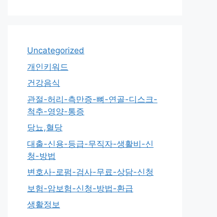
Uncategorized
개인키워드
건강음식
관절-허리-측만증-뼈-연골-디스크-
척추-영양-통증
당뇨,혈당
대출-신용-등급-무직자-생활비-신
청-방법
변호사-로펌-검사-무료-상담-신청
보험-암보험-신청-방법-환급
생활정보