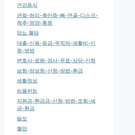
건강음식
관절-허리-측만증-뼈-연골-디스크-
척추-영양-통증
당뇨,혈당
대출-신용-등급-무직자-생활비-신
청-방법
변호사-로펌-검사-무료-상담-신청
보험-암보험-신청-방법-환급
생활정보
임플란트
지원금-환급금-신청-방법-조회-세
금-환급
탈모
혈압