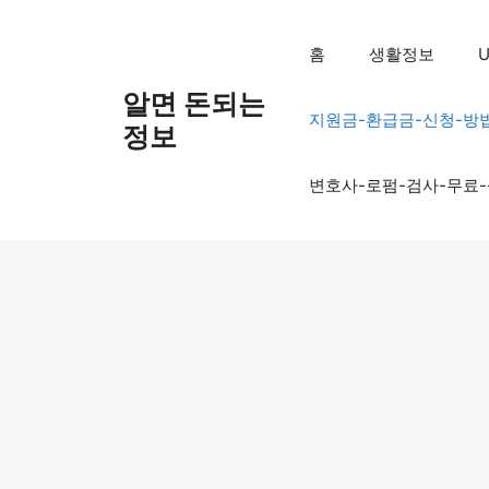
컨
텐
홈
생활정보
U
츠
로
알면 돈되는
지원금-환급금-신청-방
건
정보
너
뛰
변호사-로펌-검사-무료
기