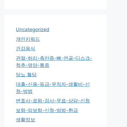
Uncategorized
개인키워드
건강음식
관절-허리-측만증-뼈-연골-디스크-
척추-영양-통증
당뇨,혈당
대출-신용-등급-무직자-생활비-신
청-방법
변호사-로펌-검사-무료-상담-신청
보험-암보험-신청-방법-환급
생활정보