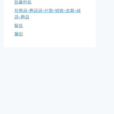
임플란트
지원금-환급금-신청-방법-조회-세
금-환급
탈모
혈압