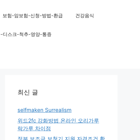
보험-암보험-신청-방법-환급
건강음식
골-디스크-척추-영양-통증
최신 글
selfmaken Surrealism
위드2fc 강화방법 온라인 오리가루
락가루 차이점
정부 보조금 보청기 지원 자격조건 확