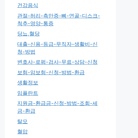
건강음식
관절-허리-측만증-뼈-연골-디스크-
척추-영양-통증
당뇨,혈당
대출-신용-등급-무직자-생활비-신
청-방법
변호사-로펌-검사-무료-상담-신청
보험-암보험-신청-방법-환급
생활정보
임플란트
지원금-환급금-신청-방법-조회-세
금-환급
탈모
혈압