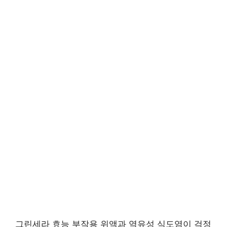
그린세라 효능 부작용 위액과 역유성 식도염이 걱정