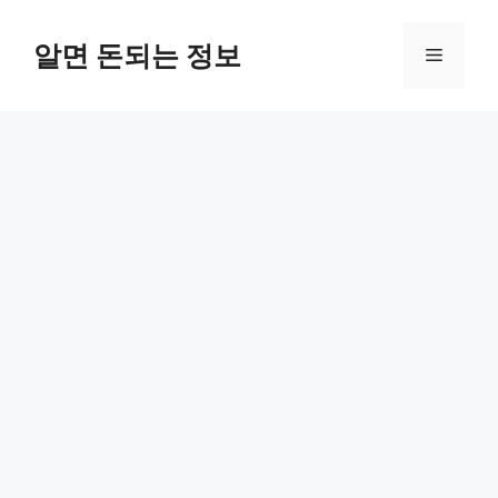
컨
텐
알면 돈되는 정보
메
츠
로
뉴
건
너
뛰
기