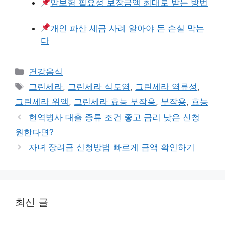
암보험 필요성 보장금액 최대로 받는 방법
개인 파산 세금 사례 알아야 돈 손실 막는
다
카
건강음식
테
태
그린세라
,
그린세라 식도염
,
그린세라 역류성
,
고
그
그린세라 위액
,
그린세라 효능 부작용
,
부작용
,
효능
리
현역병사 대출 종류 조건 좋고 금리 낮은 신청
원한다면?
자녀 장려금 신청방법 빠르게 금액 확인하기
최신 글