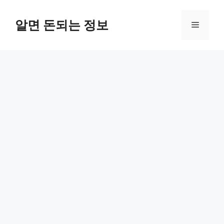
컨
텐
알면 돈되는 정보
메
츠
로
뉴
건
너
뛰
기