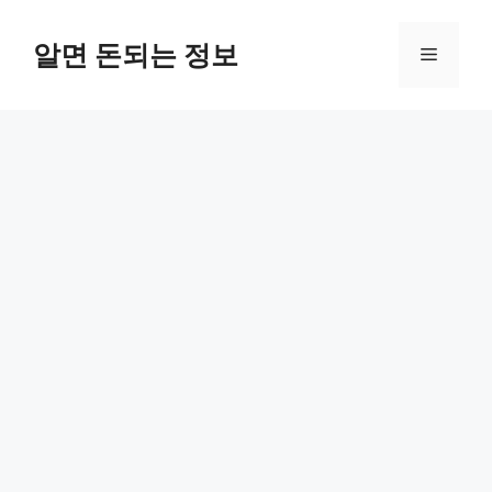
컨
텐
알면 돈되는 정보
메
츠
로
뉴
건
너
뛰
기