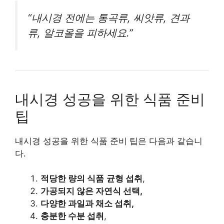
“내시경 전에는 통곡류, 씨앗류, 견과
류, 알코올을 피하세요.”
내시경 성공을 위한 식품 준비
팁
내시경 성공을 위한 식품 준비 팁은 다음과 같습니
다.
적당한 량의 식품
균형
섭취
,
가공되지 않은
자연식
선택,
다양한
과일과
채소
섭취,
충분
한 수분
섭취
,