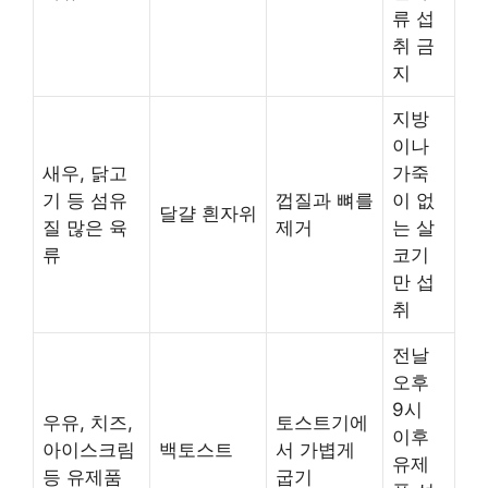
류 섭
취 금
지
지방
이나
새우, 닭고
가죽
기 등 섬유
껍질과 뼈를
이 없
달걀 흰자위
질 많은 육
제거
는 살
류
코기
만 섭
취
전날
오후
9시
우유, 치즈,
토스트기에
이후
아이스크림
백토스트
서 가볍게
유제
등 유제품
굽기