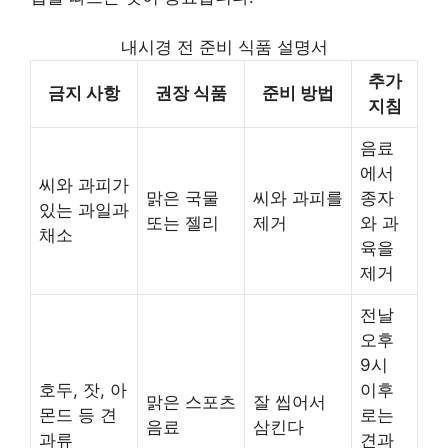
내시경 전 준비 식품 설명서
추가
금지 사항
권장 식품
준비 방법
지침
음료
에서
씨와 과피가
맑은 국물
씨와 과피를
종자
있는 과일과
또는 젤리
제거
와 과
채소
육을
제거
전날
오후
9시
호두, 잣, 아
이후
맑은 스포츠
잘 씹어서
몬드 등 견
로는
음료
삼킨다
과류
견과