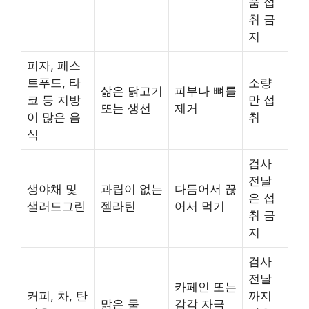
품 섭
취 금
지
피자, 패스
트푸드, 타
소량
삶은 닭고기
피부나 뼈를
코 등 지방
만 섭
또는 생선
제거
이 많은 음
취
식
검사
전날
생야채 및
과립이 없는
다듬어서 끊
은 섭
샐러드그린
젤라틴
어서 먹기
취 금
지
검사
전날
카페인 또는
커피, 차, 탄
까지
맑은 물
감각 자극