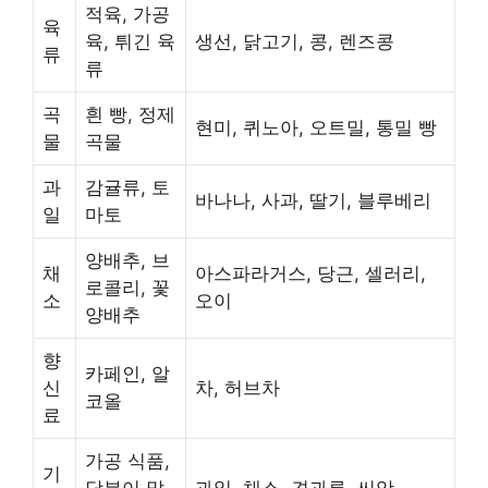
적육, 가공
육
육, 튀긴 육
생선, 닭고기, 콩, 렌즈콩
류
류
곡
흰 빵, 정제
현미, 퀴노아, 오트밀, 통밀 빵
물
곡물
과
감귤류, 토
바나나, 사과, 딸기, 블루베리
일
마토
양배추, 브
채
아스파라거스, 당근, 셀러리,
로콜리, 꽃
소
오이
양배추
향
카페인, 알
신
차, 허브차
코올
료
가공 식품,
기
당분이 많
과일, 채소, 견과류, 씨앗