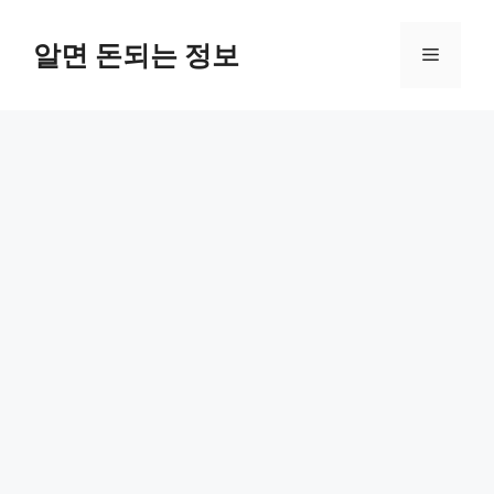
컨
텐
알면 돈되는 정보
메
츠
로
뉴
건
너
뛰
기