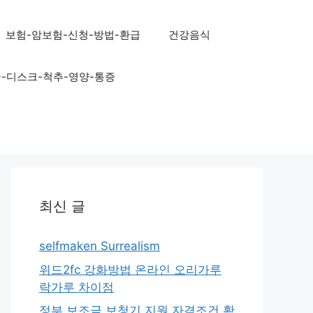
보험-암보험-신청-방법-환급
건강음식
골-디스크-척추-영양-통증
최신 글
selfmaken Surrealism
위드2fc 강화방법 온라인 오리가루
락가루 차이점
정부 보조금 보청기 지원 자격조건 확