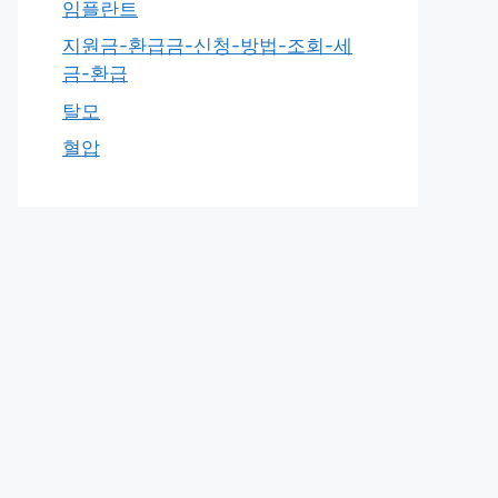
임플란트
지원금-환급금-신청-방법-조회-세
금-환급
탈모
혈압