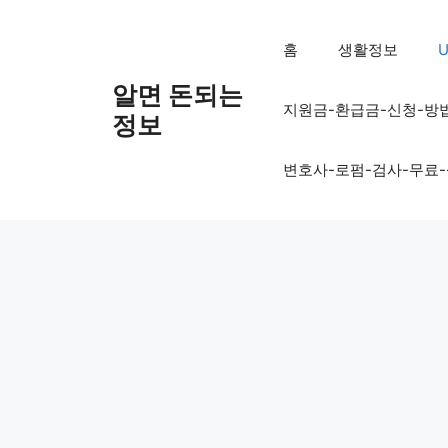
컨
텐
홈
생활정보
U
츠
로
알면 돈되는
지원금-환급금-신청-방
건
정보
너
뛰
변호사-로펌-검사-무료
기