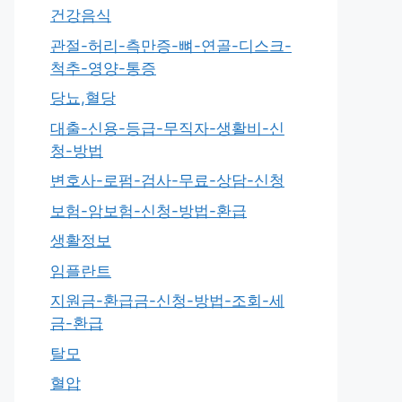
건강음식
관절-허리-측만증-뼈-연골-디스크-
척추-영양-통증
당뇨,혈당
대출-신용-등급-무직자-생활비-신
청-방법
변호사-로펌-검사-무료-상담-신청
보험-암보험-신청-방법-환급
생활정보
임플란트
지원금-환급금-신청-방법-조회-세
금-환급
탈모
혈압