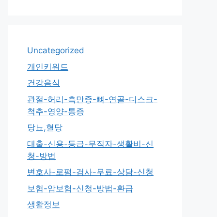
Uncategorized
개인키워드
건강음식
관절-허리-측만증-뼈-연골-디스크-
척추-영양-통증
당뇨,혈당
대출-신용-등급-무직자-생활비-신
청-방법
변호사-로펌-검사-무료-상담-신청
보험-암보험-신청-방법-환급
생활정보