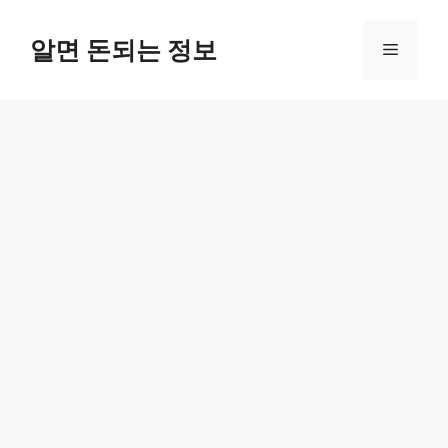
컨
텐
알면 돈되는 정보
메
츠
로
뉴
건
너
뛰
기