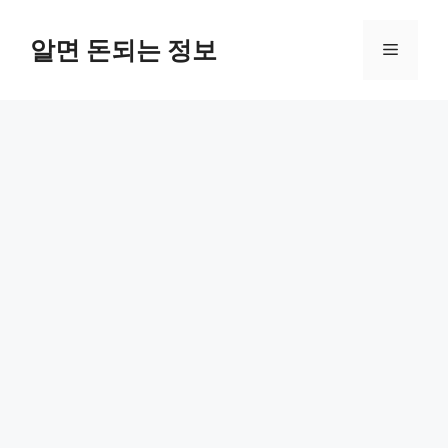
컨
텐
알면 돈되는 정보
메
츠
로
뉴
건
너
뛰
기