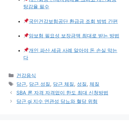
탕감율 필수
국민건강보험공단 환급금 조회 방법 간편
암보험 필요성 보장금액 최대로 받는 방법
개인 파산 세금 사례 알아야 돈 손실 막는
다
카
건강음식
테
태
당근
,
당근 성질
,
당근 체질
,
성질
,
체질
고
그
SBA 론 자격 자격없이 한도 최대 신청방법
리
당근 gi 지수 연관성 당뇨와 혈당 위험