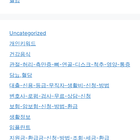
혈압
Uncategorized
개인키워드
건강음식
관절-허리-측만증-뼈-연골-디스크-척추-영양-통증
당뇨,혈당
대출-신용-등급-무직자-생활비-신청-방법
변호사-로펌-검사-무료-상담-신청
보험-암보험-신청-방법-환급
생활정보
임플란트
지원금-환급금-신청-방법-조회-세금-환급