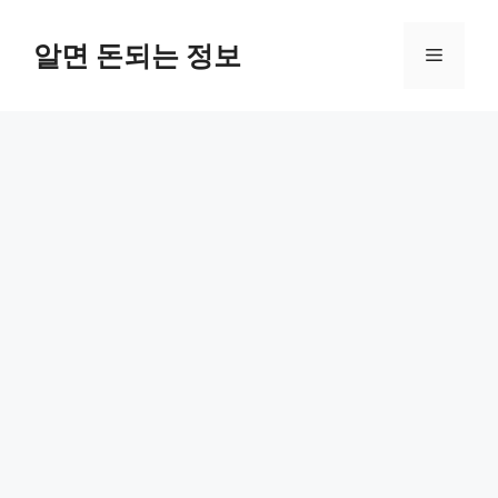
컨
텐
알면 돈되는 정보
메
츠
로
뉴
건
너
뛰
기