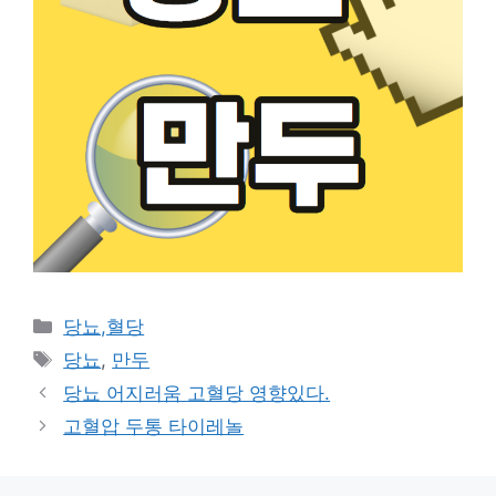
카
당뇨,혈당
테
태
당뇨
,
만두
고
그
당뇨 어지러움 고혈당 영향있다.
리
고혈압 두통 타이레놀