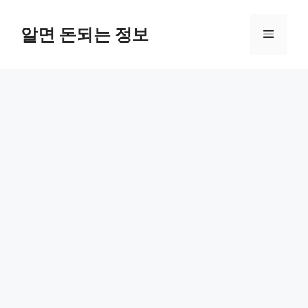
컨
텐
알면 돈되는 정보
메
츠
로
뉴
건
너
뛰
기