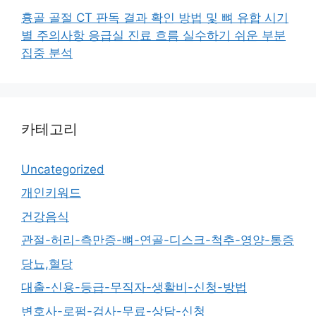
흉골 골절 CT 판독 결과 확인 방법 및 뼈 유합 시기
별 주의사항 응급실 진료 흐름 실수하기 쉬운 부분
집중 분석
카테고리
Uncategorized
개인키워드
건강음식
관절-허리-측만증-뼈-연골-디스크-척추-영양-통증
당뇨,혈당
대출-신용-등급-무직자-생활비-신청-방법
변호사-로펌-검사-무료-상담-신청