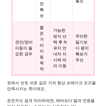
필요
전
확
보
짧
가능한
은
방식 선
무리한
거
견인/정비
택 후 N
밀기보
리
이동이 필
유지 안
다 평지
이
요한 경우
내자 지
확보가
동
시에 따
우선
목
라 이동
적
표에서 보듯 쉬운 길은 거의 항상 브레이크 조건을
만족시키는 쪽이에요.
운전자도 쉽게 처리하려면, 레버보다 발과 전원을