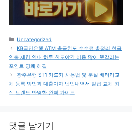
카
Uncategorized
테
KB국민은행 ATM 출금한도 수수료 총정리 현금
고
인출 제한 안내 하루 한도야간 이용 많이 헷갈리는
리
포인트 명쾌 해결
광주은행 ST1 카드키 사용법 및 분실 배터리교
체 등록 방법과 대출이자 납입내역서 발급 교체 최
신 트렌드 반영한 완벽 가이드
댓글 남기기