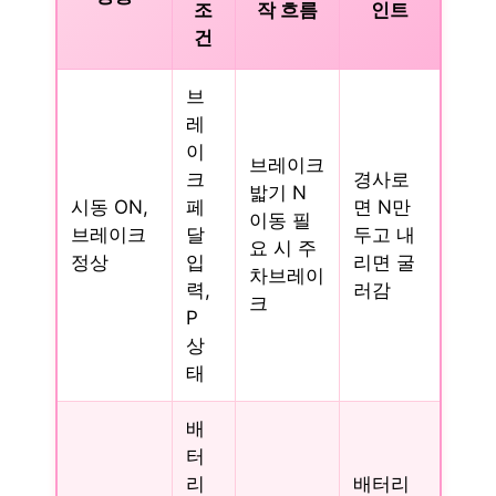
조
작 흐름
인트
건
브
레
이
브레이크
크
경사로
밟기 N
시동 ON,
페
면 N만
이동 필
브레이크
달
두고 내
요 시 주
정상
입
리면 굴
차브레이
력,
러감
크
P
상
태
배
터
리
배터리