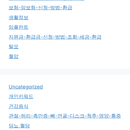
보험-암보험-신청-방법-환급
생활정보
임플란트
지원금-환급금-신청-방법-조회-세금-환급
탈모
혈압
Uncategorized
개인키워드
건강음식
관절-허리-측만증-뼈-연골-디스크-척추-영양-통증
당뇨,혈당