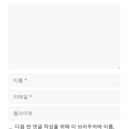
댓
글
이
름
이
메
일
웹
사
이
다음 번 댓글 작성을 위해 이 브라우저에 이름,