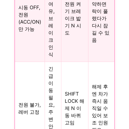
여
전원 켜
약하면
시동 OFF,
유,
기 브레
락이 풀
전원
브
이크 밟
렸다가
(ACC/ON)
레
기 N 시
다시 잠
만 가능
이
도
길 수 있
크
음
인
식
긴
급
이
해제 후
동
SHIFT
엔 차가
필
LOCK 해
즉시 움
전원 불가,
요,
제 N 이
직일 수
레버 고정
주
동 바퀴
있어 보
변
고임
조 인원
안