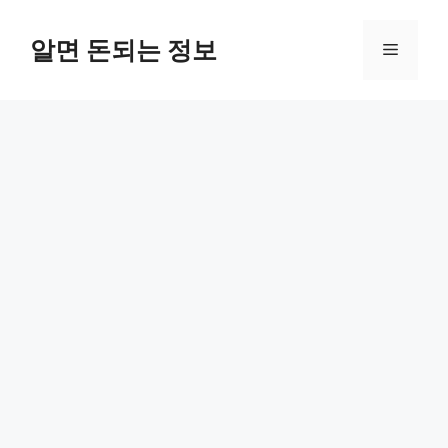
컨
텐
알면 돈되는 정보
메
츠
로
뉴
건
너
뛰
기