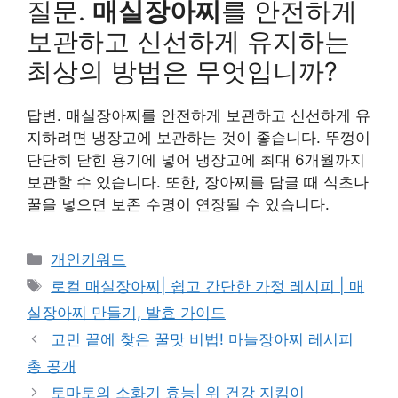
질문.
매실장아찌
를 안전하게
보관하고 신선하게 유지하는
최상의 방법은 무엇입니까?
답변. 매실장아찌를 안전하게 보관하고 신선하게 유
지하려면 냉장고에 보관하는 것이 좋습니다. 뚜껑이
단단히 닫힌 용기에 넣어 냉장고에 최대 6개월까지
보관할 수 있습니다. 또한, 장아찌를 담글 때 식초나
꿀을 넣으면 보존 수명이 연장될 수 있습니다.
카
개인키워드
테
태
로컬 매실장아찌| 쉽고 간단한 가정 레시피 | 매
고
그
실장아찌 만들기, 발효 가이드
리
고민 끝에 찾은 꿀맛 비법! 마늘장아찌 레시피
총 공개
토마토의 소화기 효능| 위 건강 지킴이