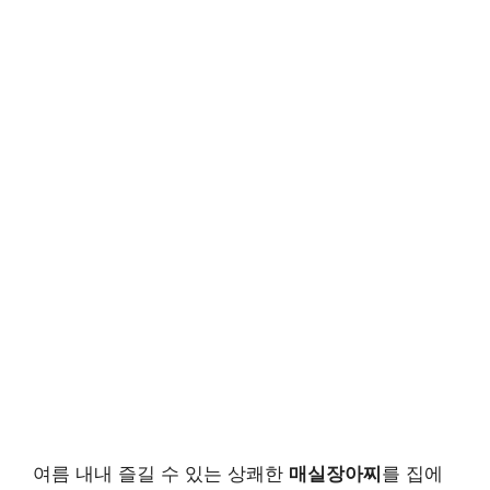
여름 내내 즐길 수 있는 상쾌한
매실장아찌
를 집에