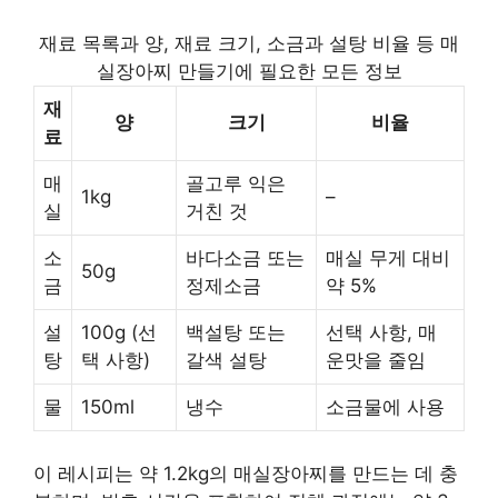
재료 목록과 양, 재료 크기, 소금과 설탕 비율 등 매
실장아찌 만들기에 필요한 모든 정보
재
양
크기
비율
료
매
골고루 익은
1kg
–
실
거친 것
소
바다소금 또는
매실 무게 대비
50g
금
정제소금
약 5%
설
100g (선
백설탕 또는
선택 사항, 매
탕
택 사항)
갈색 설탕
운맛을 줄임
물
150ml
냉수
소금물에 사용
이 레시피는 약 1.2kg의 매실장아찌를 만드는 데 충