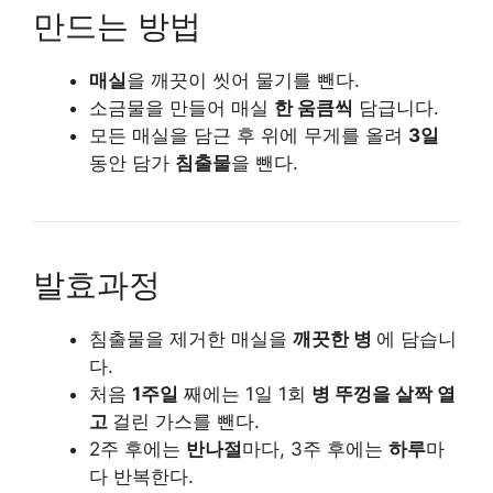
만드는 방법
매실
을 깨끗이 씻어 물기를 뺀다.
소금물을 만들어 매실
한 움큼씩
담급니다.
모든 매실을 담근 후 위에 무게를 올려
3일
동안 담가
침출물
을 뺀다.
발효과정
침출물을 제거한 매실을
깨끗한 병
에 담습니
다.
처음
1주일
째에는 1일 1회
병 뚜껑을 살짝 열
고
걸린 가스를 뺀다.
2주 후에는
반나절
마다, 3주 후에는
하루
마
다 반복한다.