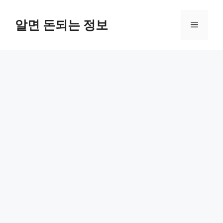
컨
텐
알면 돈되는 정보
메
츠
로
뉴
건
너
뛰
기