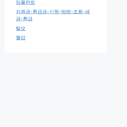
임플란트
지원금-환급금-신청-방법-조회-세
금-환급
탈모
혈압