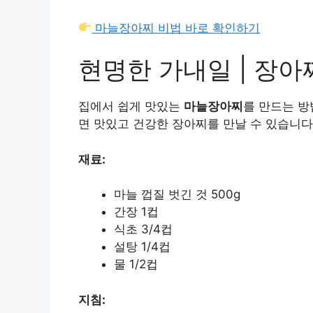
마늘장아찌 비법 바로 확인하기
현명한 가내일 | 장아
집에서 쉽게 맛있는
마늘장아찌
를 만드는 방
면 맛있고 건강한 장아찌를 만날 수 있습니다
재료:
마늘 껍질 벗긴 것 500g
간장 1컵
식초 3/4컵
설탕 1/4컵
물 1/2컵
지침: