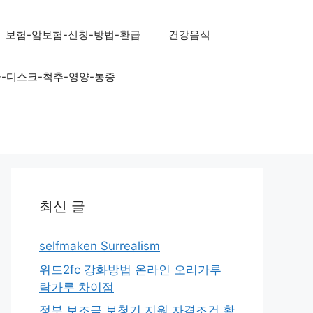
보험-암보험-신청-방법-환급
건강음식
골-디스크-척추-영양-통증
최신 글
selfmaken Surrealism
위드2fc 강화방법 온라인 오리가루
락가루 차이점
정부 보조금 보청기 지원 자격조건 확