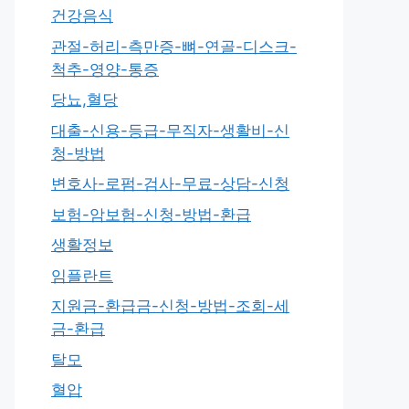
건강음식
관절-허리-측만증-뼈-연골-디스크-
척추-영양-통증
당뇨,혈당
대출-신용-등급-무직자-생활비-신
청-방법
변호사-로펌-검사-무료-상담-신청
보험-암보험-신청-방법-환급
생활정보
임플란트
지원금-환급금-신청-방법-조회-세
금-환급
탈모
혈압