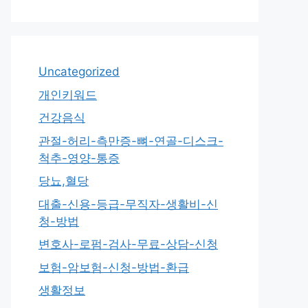
Uncategorized
개인키워드
건강음식
관절-허리-측만증-뼈-연골-디스크-
척추-영양-통증
당뇨,혈당
대출-신용-등급-무직자-생활비-신
청-방법
변호사-로펌-검사-무료-상담-신청
보험-암보험-신청-방법-환급
생활정보