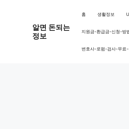
컨
텐
홈
생활정보
U
츠
로
알면 돈되는
지원금-환급금-신청-방
건
정보
너
뛰
변호사-로펌-검사-무료
기