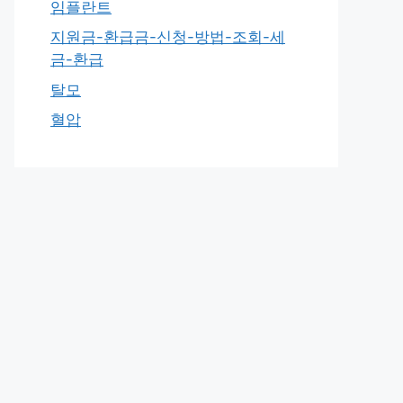
임플란트
지원금-환급금-신청-방법-조회-세
금-환급
탈모
혈압