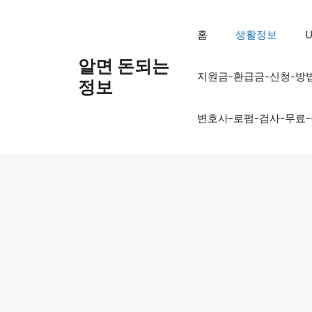
컨
텐
홈
생활정보
U
츠
로
알면 돈되는
지원금-환급금-신청-방
건
정보
너
뛰
변호사-로펌-검사-무료
기