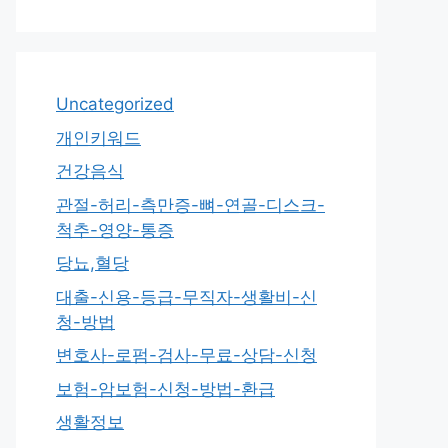
Uncategorized
개인키워드
건강음식
관절-허리-측만증-뼈-연골-디스크-
척추-영양-통증
당뇨,혈당
대출-신용-등급-무직자-생활비-신
청-방법
변호사-로펌-검사-무료-상담-신청
보험-암보험-신청-방법-환급
생활정보