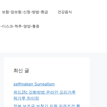
보험-암보험-신청-방법-환급
건강음식
골-디스크-척추-영양-통증
최신 글
selfmaken Surrealism
위드2fc 강화방법 온라인 오리가루
락가루 차이점
정부 보조금 보청기 지원 자격조건 확