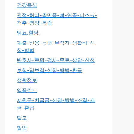
건강음식
관절-허리-측만증-뼈-연골-디스크-
척추-영양-통증
당뇨,혈당
대출-신용-등급-무직자-생활비-신
청-방법
변호사-로펌-검사-무료-상담-신청
보험-암보험-신청-방법-환급
생활정보
임플란트
지원금-환급금-신청-방법-조회-세
금-환급
탈모
혈압