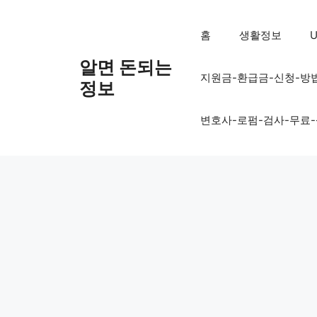
컨
텐
홈
생활정보
U
츠
로
알면 돈되는
지원금-환급금-신청-방
건
정보
너
뛰
변호사-로펌-검사-무료
기