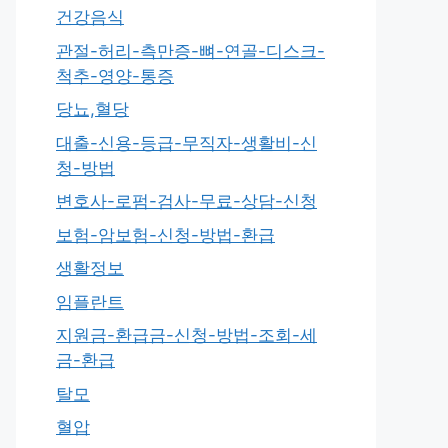
건강음식
관절-허리-측만증-뼈-연골-디스크-
척추-영양-통증
당뇨,혈당
대출-신용-등급-무직자-생활비-신
청-방법
변호사-로펌-검사-무료-상담-신청
보험-암보험-신청-방법-환급
생활정보
임플란트
지원금-환급금-신청-방법-조회-세
금-환급
탈모
혈압