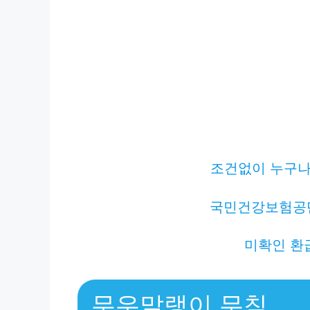
조건없이 누구나 
국민건강보험공
미확인 환
무우말랭이 무침