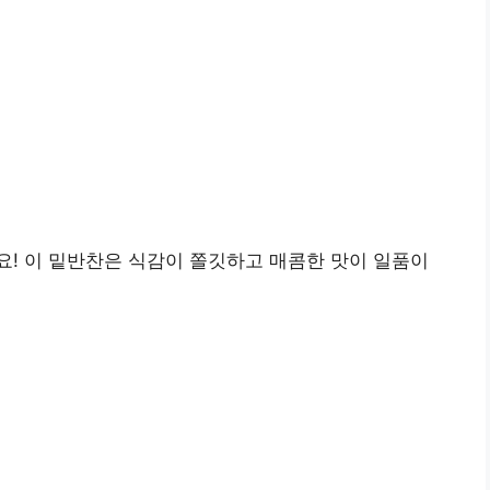
! 이 밑반찬은 식감이 쫄깃하고 매콤한 맛이 일품이