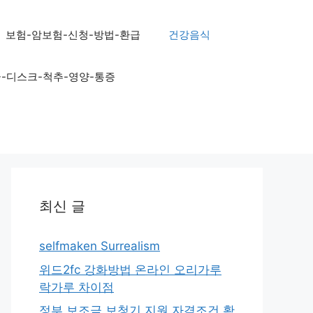
보험-암보험-신청-방법-환급
건강음식
골-디스크-척추-영양-통증
최신 글
selfmaken Surrealism
위드2fc 강화방법 온라인 오리가루
락가루 차이점
정부 보조금 보청기 지원 자격조건 확