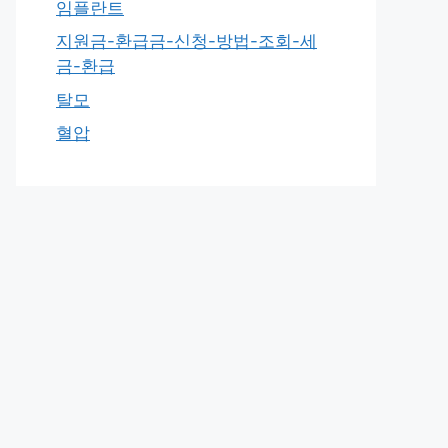
임플란트
지원금-환급금-신청-방법-조회-세
금-환급
탈모
혈압