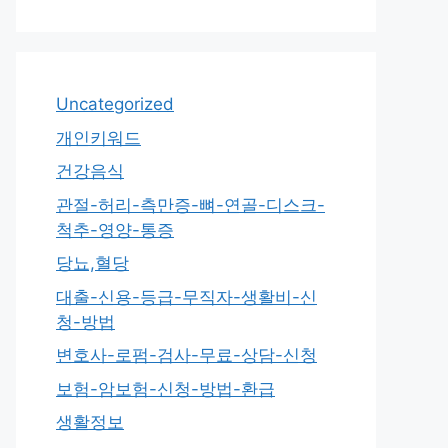
Uncategorized
개인키워드
건강음식
관절-허리-측만증-뼈-연골-디스크-
척추-영양-통증
당뇨,혈당
대출-신용-등급-무직자-생활비-신
청-방법
변호사-로펌-검사-무료-상담-신청
보험-암보험-신청-방법-환급
생활정보