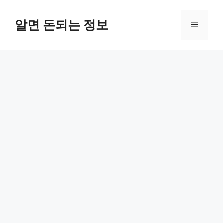
컨
텐
알면 돈되는 정보
메
츠
로
뉴
건
너
뛰
기