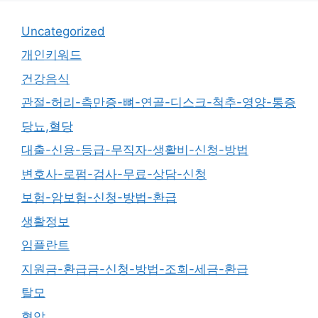
Uncategorized
개인키워드
건강음식
관절-허리-측만증-뼈-연골-디스크-척추-영양-통증
당뇨,혈당
대출-신용-등급-무직자-생활비-신청-방법
변호사-로펌-검사-무료-상담-신청
보험-암보험-신청-방법-환급
생활정보
임플란트
지원금-환급금-신청-방법-조회-세금-환급
탈모
혈압