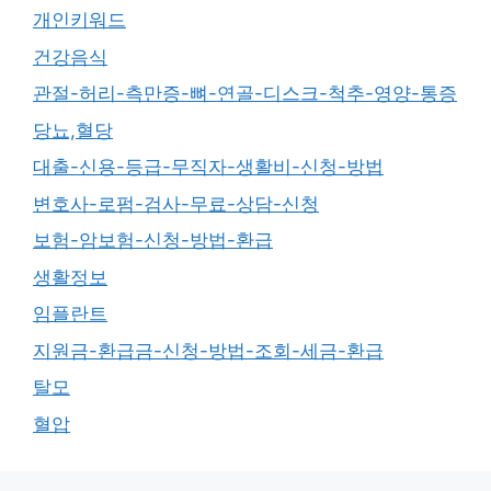
개인키워드
건강음식
관절-허리-측만증-뼈-연골-디스크-척추-영양-통증
당뇨,혈당
대출-신용-등급-무직자-생활비-신청-방법
변호사-로펌-검사-무료-상담-신청
보험-암보험-신청-방법-환급
생활정보
임플란트
지원금-환급금-신청-방법-조회-세금-환급
탈모
혈압