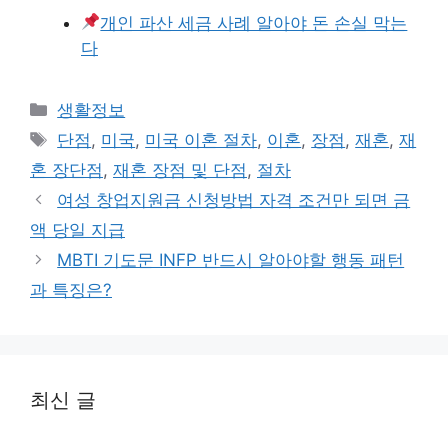
개인 파산 세금 사례 알아야 돈 손실 막는
다
카
생활정보
테
태
단점
,
미국
,
미국 이혼 절차
,
이혼
,
장점
,
재혼
,
재
고
그
혼 장단점
,
재혼 장점 및 단점
,
절차
리
여성 창업지원금 신청방법 자격 조건만 되면 금
액 당일 지급
MBTI 기도문 INFP 반드시 알아야할 행동 패턴
과 특징은?
최신 글