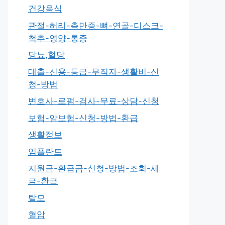
건강음식
관절-허리-측만증-뼈-연골-디스크-
척추-영양-통증
당뇨,혈당
대출-신용-등급-무직자-생활비-신
청-방법
변호사-로펌-검사-무료-상담-신청
보험-암보험-신청-방법-환급
생활정보
임플란트
지원금-환급금-신청-방법-조회-세
금-환급
탈모
혈압