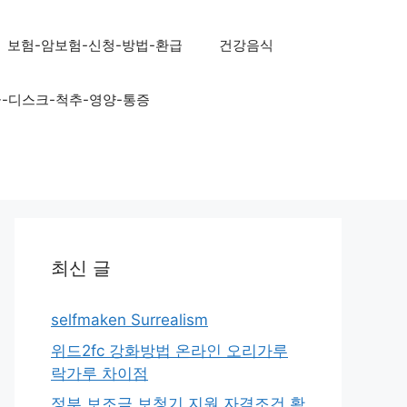
보험-암보험-신청-방법-환급
건강음식
골-디스크-척추-영양-통증
최신 글
selfmaken Surrealism
위드2fc 강화방법 온라인 오리가루
락가루 차이점
정부 보조금 보청기 지원 자격조건 확