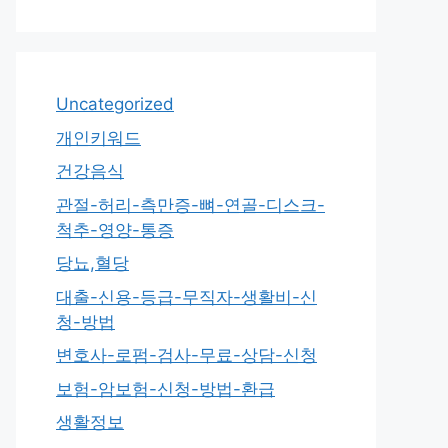
Uncategorized
개인키워드
건강음식
관절-허리-측만증-뼈-연골-디스크-
척추-영양-통증
당뇨,혈당
대출-신용-등급-무직자-생활비-신
청-방법
변호사-로펌-검사-무료-상담-신청
보험-암보험-신청-방법-환급
생활정보