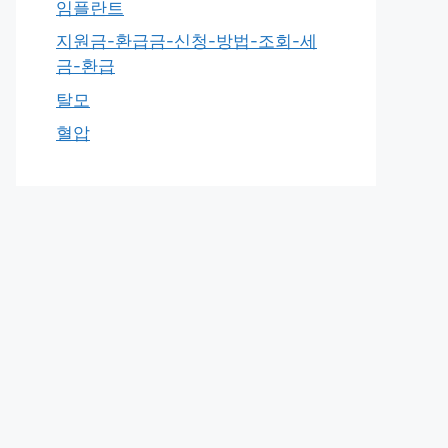
임플란트
지원금-환급금-신청-방법-조회-세
금-환급
탈모
혈압