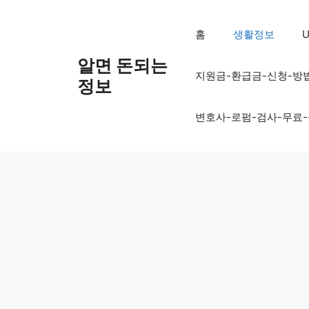
컨
텐
홈
생활정보
U
츠
로
알면 돈되는
지원금-환급금-신청-방
건
정보
너
뛰
변호사-로펌-검사-무료
기