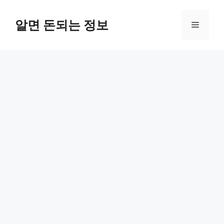
컨
텐
알면 돈되는 정보
메
츠
로
뉴
건
너
뛰
기