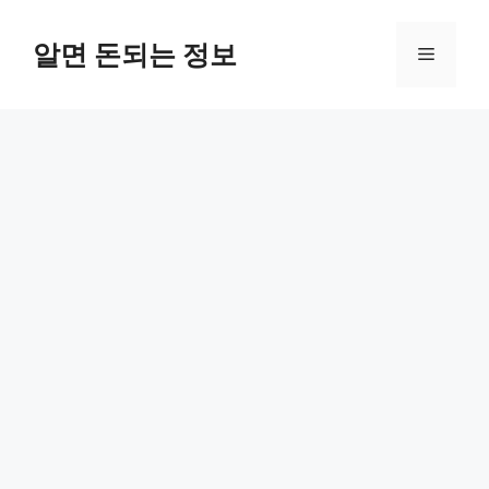
컨
텐
알면 돈되는 정보
메
츠
로
뉴
건
너
뛰
기