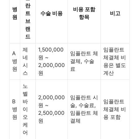
란
병
비용 포함
트
수술 비용
비고
원
항목
브
랜
드
제
1,500,000
임플란트
A
임플란트 체
네
원 ~
체결체 비
병
결체, 수술
시
2,000,000
용은 별도
원
료
스
원
계산
노
벨
2,000,000
임플란트 시
B
바
임플란트
원 ~
술, 수술료,
병
이
체결체 비
2,500,000
임플란트 체
원
오
용 포함
원
결체
케
어