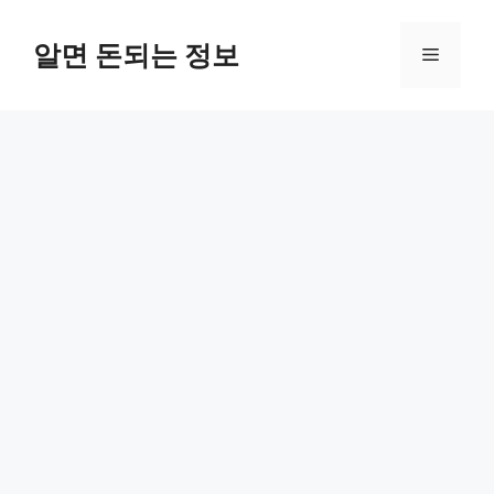
컨
텐
알면 돈되는 정보
메
츠
로
뉴
건
너
뛰
기