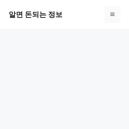
컨
텐
알면 돈되는 정보
메
츠
로
뉴
건
너
뛰
기