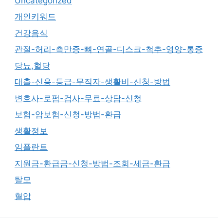
Uncategorized
개인키워드
건강음식
관절-허리-측만증-뼈-연골-디스크-척추-영양-통증
당뇨,혈당
대출-신용-등급-무직자-생활비-신청-방법
변호사-로펌-검사-무료-상담-신청
보험-암보험-신청-방법-환급
생활정보
임플란트
지원금-환급금-신청-방법-조회-세금-환급
탈모
혈압