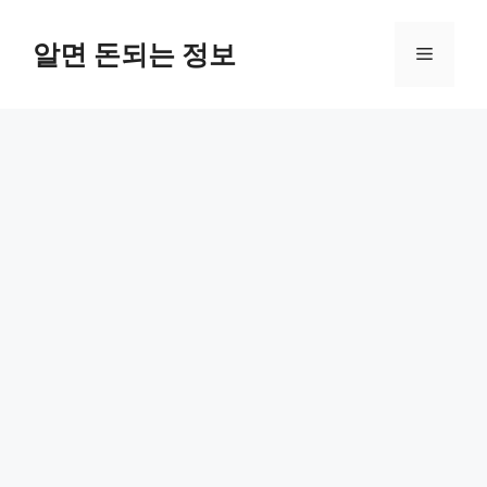
컨
텐
알면 돈되는 정보
메
츠
로
뉴
건
너
뛰
기