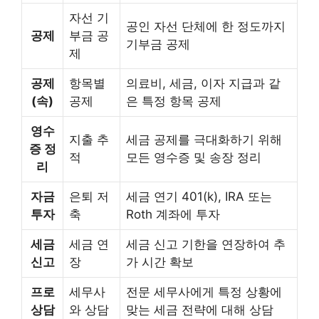
자선 기
공인 자선 단체에 한 정도까지
공제
부금 공
기부금 공제
제
공제
항목별
의료비, 세금, 이자 지급과 같
(속)
공제
은 특정 항목 공제
영수
지출 추
세금 공제를 극대화하기 위해
증 정
적
모든 영수증 및 송장 정리
리
자금
은퇴 저
세금 연기 401(k), IRA 또는
투자
축
Roth 계좌에 투자
세금
세금 연
세금 신고 기한을 연장하여 추
신고
장
가 시간 확보
프로
세무사
전문 세무사에게 특정 상황에
상담
와 상담
맞는 세금 전략에 대해 상담