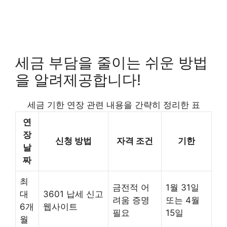
세금 부담을 줄이는 쉬운 방법
을 알려제공합니다!
세금 기한 연장 관련 내용을 간략히 정리한 표
연
장
신청 방법
자격 조건
기한
날
짜
최
금전적 어
1월 31일
대
3601 납세 신고
려움 증명
또는 4월
6개
웹사이트
필요
15일
월