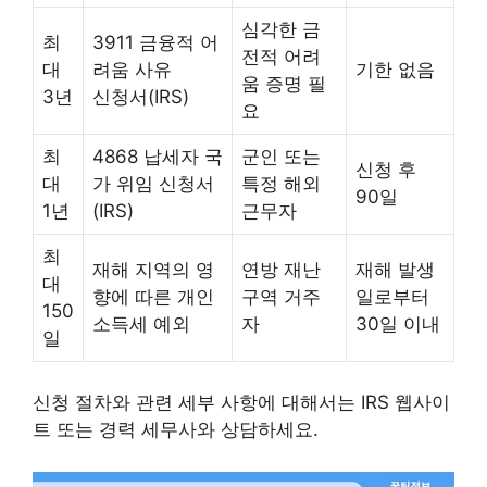
심각한 금
최
3911 금융적 어
전적 어려
대
려움 사유
기한 없음
움 증명 필
3년
신청서(IRS)
요
최
4868 납세자 국
군인 또는
신청 후
대
가 위임 신청서
특정 해외
90일
1년
(IRS)
근무자
최
재해 지역의 영
연방 재난
재해 발생
대
향에 따른 개인
구역 거주
일로부터
150
소득세 예외
자
30일 이내
일
신청 절차와 관련 세부 사항에 대해서는 IRS 웹사이
트 또는 경력 세무사와 상담하세요.