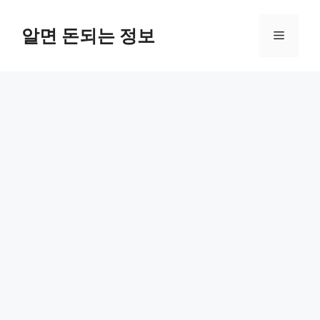
컨
텐
알면 돈되는 정보
메
츠
로
뉴
건
너
뛰
기