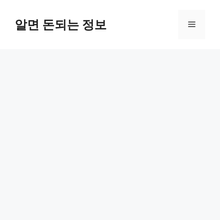
컨
텐
알면 돈되는 정보
메
츠
로
뉴
건
너
뛰
기