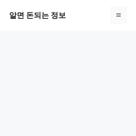
컨
텐
알면 돈되는 정보
메
츠
로
뉴
건
너
뛰
기