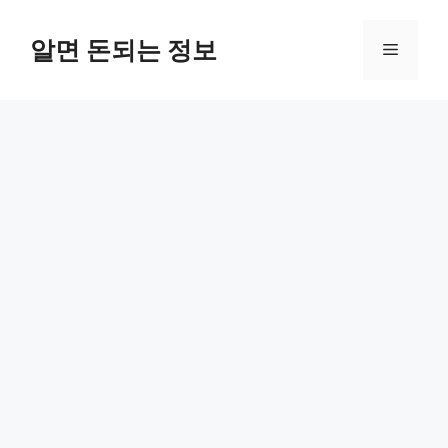
컨
텐
알면 돈되는 정보
메
츠
로
뉴
건
너
뛰
기