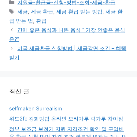
카
지원금-환급금-신청-방법-조회-세금-환급
테
태
세금
,
세금 환급
,
세금 환급 받는 방법
,
세금 환
고
그
급 받는 법
,
환급
리
간에 좋은 음식과 나쁜 음식 ” 가장 안좋은 음식
은?”
미국 세금환급 신청방법 | 세금감면 조건 – 혜택
받기
최신 글
selfmaken Surrealism
위드2fc 강화방법 온라인 오리가루 락가루 차이점
정부 보조금 보청기 지원 자격조건 확인 및 구입비
용 환급 신청 방법 자격 조건 빠르게 변하는 정보 업