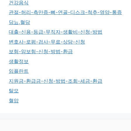
건강음식
관절-허리-측만증-뼈-연골-디스크-척추-영양-통증
당뇨,혈당
대출-신용-등급-무직자-생활비-신청-방법
변호사-로펌-검사-무료-상담-신청
보험-암보험-신청-방법-환급
생활정보
임플란트
지원금-환급금-신청-방법-조회-세금-환급
탈모
혈압