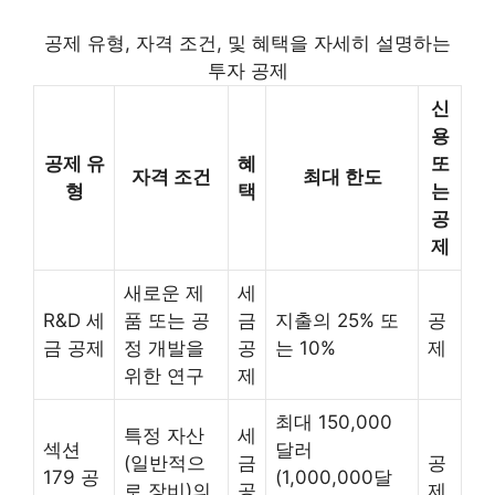
공제 유형, 자격 조건, 및 혜택을 자세히 설명하는
투자 공제
신
용
공제 유
혜
또
자격 조건
최대 한도
형
택
는
공
제
새로운 제
세
R&D 세
품 또는 공
금
지출의 25% 또
공
금 공제
정 개발을
공
는 10%
제
위한 연구
제
최대 150,000
특정 자산
세
섹션
달러
(일반적으
금
공
179 공
(1,000,000달
로 장비)의
공
제