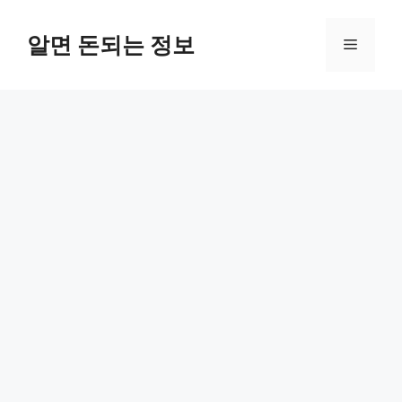
컨
텐
알면 돈되는 정보
메
츠
로
뉴
건
너
뛰
기