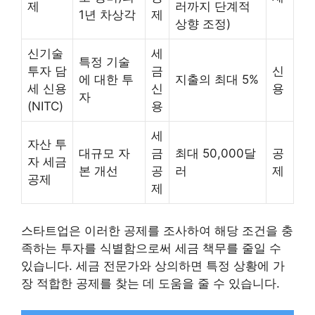
제
러까지 단계적
1년 차상각
제
상향 조정)
신기술
세
특정 기술
투자 담
금
신
에 대한 투
지출의 최대 5%
세 신용
신
용
자
(NITC)
용
세
자산 투
대규모 자
금
최대 50,000달
공
자 세금
본 개선
공
러
제
공제
제
스타트업은 이러한 공제를 조사하여 해당 조건을 충
족하는 투자를 식별함으로써 세금 책무를 줄일 수
있습니다. 세금 전문가와 상의하면 특정 상황에 가
장 적합한 공제를 찾는 데 도움을 줄 수 있습니다.