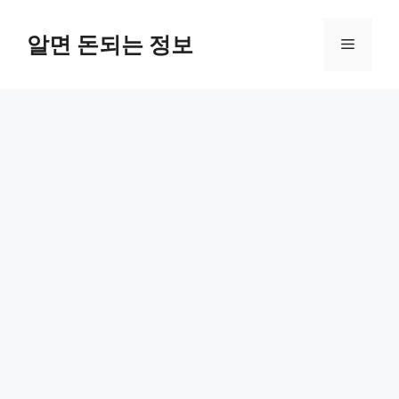
컨
텐
알면 돈되는 정보
메
츠
로
뉴
건
너
뛰
기