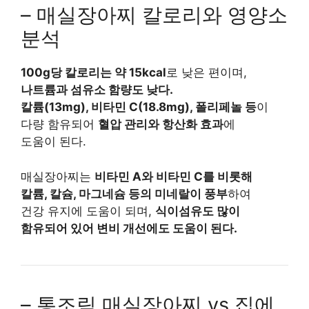
– 매실장아찌 칼로리와 영양소
분석
100g당 칼로리는 약 15kcal
로 낮은 편이며,
나트륨과 섬유소 함량도 낮다.
칼륨(13mg), 비타민 C(18.8mg), 폴리페놀 등
이
다량 함유되어
혈압 관리와 항산화 효과
에
도움이 된다.
매실장아찌는
비타민 A와 비타민 C를 비롯해
칼륨, 칼슘, 마그네슘 등의 미네랄이 풍부
하여
건강 유지에 도움이 되며,
식이섬유도 많이
함유되어 있어 변비 개선에도 도움이 된다.
– 통조림 매실장아찌 vs 집에