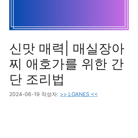
신맛 매력| 매실장아
찌 애호가를 위한 간
단 조리법
2024-06-19
작성자:
>> LOANES <<