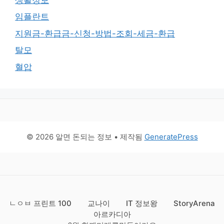
임플란트
지원금-환급금-신청-방법-조회-세금-환급
탈모
혈압
© 2026 알면 돈되는 정보
• 제작됨
GeneratePress
ㄴㅇㅂ 프린트 100
교나이
IT 정보왕
StoryArena
아르카디아