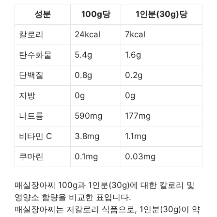
성분
100g당
1인분(30g)당
칼로리
24kcal
7kcal
탄수화물
5.4g
1.6g
단백질
0.8g
0.2g
지방
0g
0g
나트륨
590mg
177mg
비타민 C
3.8mg
1.1mg
쿠마린
0.1mg
0.03mg
매실장아찌 100g과 1인분(30g)에 대한 칼로리 및
영양소 함량을 비교한 표입니다.
매실장아찌는 저칼로리 식품으로, 1인분(30g)이 약