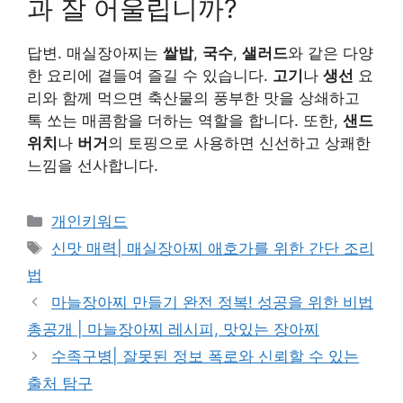
과 잘 어울립니까?
답변. 매실장아찌는
쌀밥
,
국수
,
샐러드
와 같은 다양
한 요리에 곁들여 즐길 수 있습니다.
고기
나
생선
요
리와 함께 먹으면 축산물의 풍부한 맛을 상쇄하고
톡 쏘는 매콤함을 더하는 역할을 합니다. 또한,
샌드
위치
나
버거
의 토핑으로 사용하면 신선하고 상쾌한
느낌을 선사합니다.
카
개인키워드
테
태
신맛 매력| 매실장아찌 애호가를 위한 간단 조리
고
그
법
리
마늘장아찌 만들기 완전 정복! 성공을 위한 비법
총공개 | 마늘장아찌 레시피, 맛있는 장아찌
수족구병| 잘못된 정보 폭로와 신뢰할 수 있는
출처 탐구