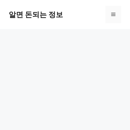
컨
텐
알면 돈되는 정보
메
츠
로
뉴
건
너
뛰
기