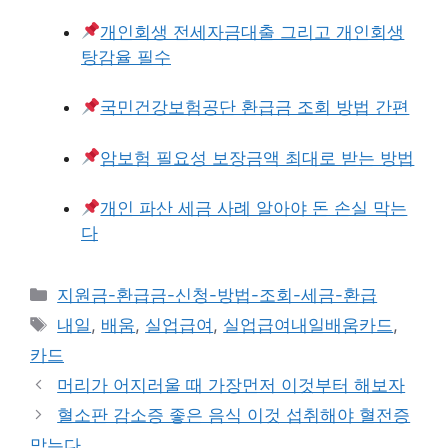
개인회생 전세자금대출 그리고 개인회생
탕감율 필수
국민건강보험공단 환급금 조회 방법 간편
암보험 필요성 보장금액 최대로 받는 방법
개인 파산 세금 사례 알아야 돈 손실 막는
다
카
지원금-환급금-신청-방법-조회-세금-환급
테
태
내일
,
배움
,
실업급여
,
실업급여내일배움카드
,
고
그
카드
리
머리가 어지러울 때 가장먼저 이것부터 해보자
혈소판 감소증 좋은 음식 이것 섭취해야 혈전증
막는다