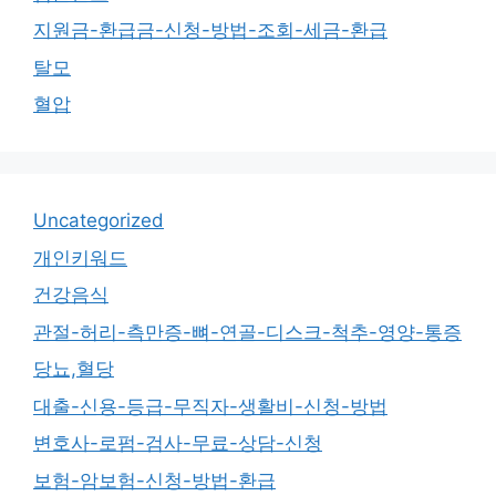
지원금-환급금-신청-방법-조회-세금-환급
탈모
혈압
Uncategorized
개인키워드
건강음식
관절-허리-측만증-뼈-연골-디스크-척추-영양-통증
당뇨,혈당
대출-신용-등급-무직자-생활비-신청-방법
변호사-로펌-검사-무료-상담-신청
보험-암보험-신청-방법-환급