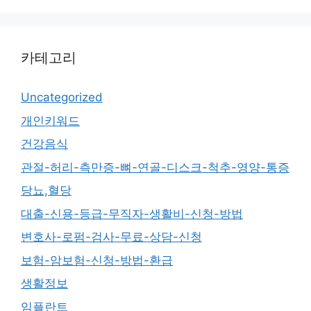
카테고리
Uncategorized
개인키워드
건강음식
관절-허리-측만증-뼈-연골-디스크-척추-영양-통증
당뇨,혈당
대출-신용-등급-무직자-생활비-신청-방법
변호사-로펌-검사-무료-상담-신청
보험-암보험-신청-방법-환급
생활정보
임플란트