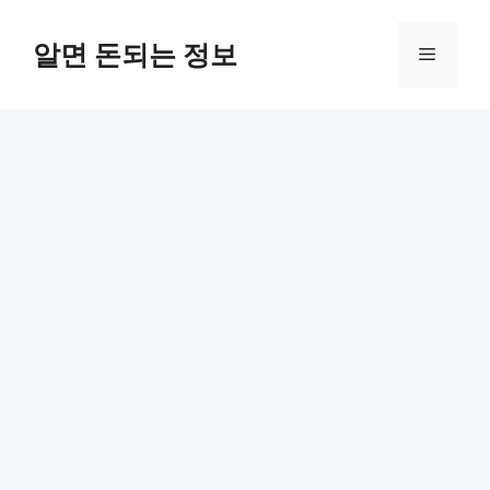
컨
텐
알면 돈되는 정보
메
츠
로
뉴
건
너
뛰
기