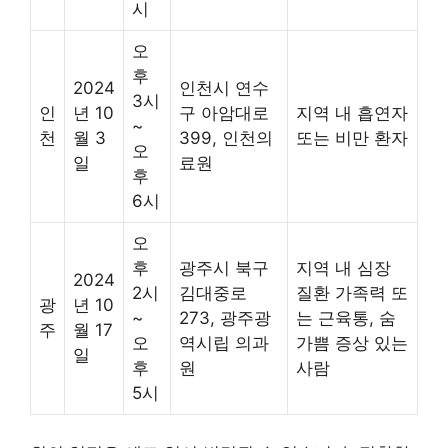
시
오
후
2024
인천시 연수
3시
인
년 10
구 아암대로
지역 내 흡연자
~
천
월 3
399, 인천의
또는 비만 환자
오
일
료원
후
6시
오
후
광주시 북구
지역 내 심장
2024
2시
김대중로
질환 가족력 또
광
년 10
~
273, 광주광
는 근육통, 숨
주
월 17
오
역시립 의과
가쁨 증상 있는
일
후
원
사람
5시