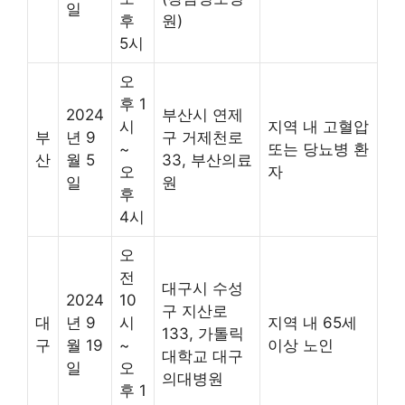
일
후
원)
5시
오
후 1
2024
부산시 연제
시
지역 내 고혈압
부
년 9
구 거제천로
~
또는 당뇨병 환
산
월 5
33, 부산의료
오
자
일
원
후
4시
오
전
대구시 수성
2024
10
구 지산로
대
년 9
시
지역 내 65세
133, 가톨릭
구
월 19
~
이상 노인
대학교 대구
일
오
의대병원
후 1