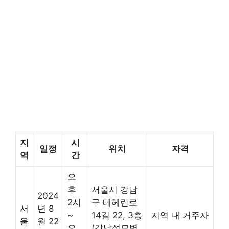
지
시
일정
위치
자격
역
간
오
후
서울시 강남
2024
2시
구 테헤란로
서
년 8
~
14길 22, 3층
지역 내 거주자
울
월 22
오
(강남성모병