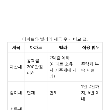
아파트와 빌라의 세금 우대 비교 표.
세목
아파트
빌라
적용 범위
2억원 이하
공과금
(아파트 소유
주택과 부
자산세
200만원
자 거주세대 제
속 시설
이하
외)
1인 2건까
증여세
면제
면제
지, 5년 이
내
소득세