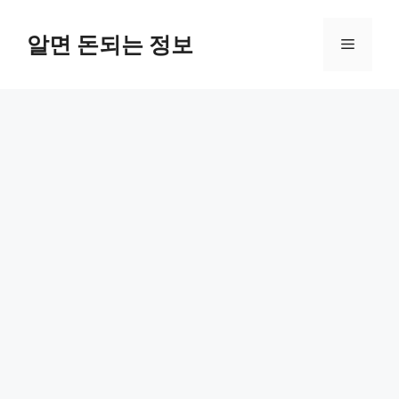
컨
텐
알면 돈되는 정보
메
츠
로
뉴
건
너
뛰
기