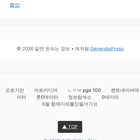
혈압
© 2026 알면 돈되는 정보
• 제작됨
GeneratePress
오르기만
아르카디아
ㄴㅇㅂ pga 100
렌트네이버데
이터
론0데이터
정보탐색소
0데이터
6월 함께미래를만들어가요
▲ TOP