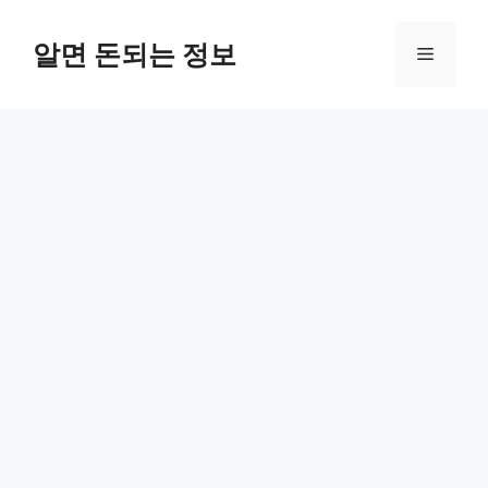
컨
텐
알면 돈되는 정보
메
츠
로
뉴
건
너
뛰
기