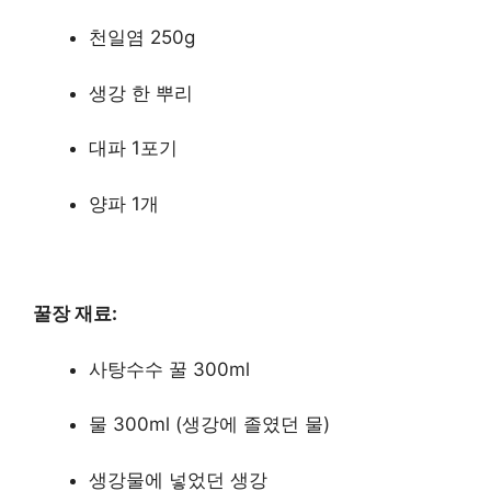
천일염 250g
생강 한 뿌리
대파 1포기
양파 1개
꿀장 재료:
사탕수수 꿀 300ml
물 300ml (생강에 졸였던 물)
생강물에 넣었던 생강