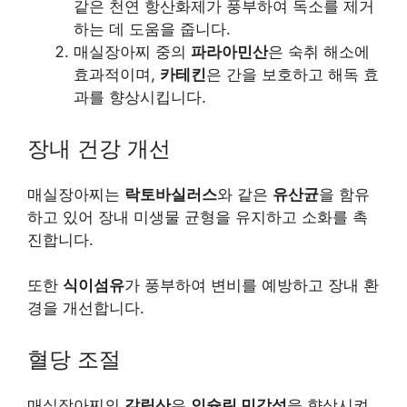
같은 천연 항산화제가 풍부하여 독소를 제거
하는 데 도움을 줍니다.
매실장아찌 중의
파라아민산
은 숙취 해소에
효과적이며,
카테킨
은 간을 보호하고 해독 효
과를 향상시킵니다.
장내 건강 개선
매실장아찌는
락토바실러스
와 같은
유산균
을 함유
하고 있어 장내 미생물 균형을 유지하고 소화를 촉
진합니다.
또한
식이섬유
가 풍부하여 변비를 예방하고 장내 환
경을 개선합니다.
혈당 조절
매실장아찌의
갈릭산
은
인슐린 민감성
을 향상시켜