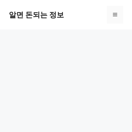
컨
텐
알면 돈되는 정보
메
츠
로
뉴
건
너
뛰
기