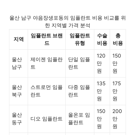
울산 남구 야음장생포동의 임플란트 비용 비교를 위
한 지역별 가격 분석
임플란트 브랜
임플란트
수술
총
지역
드
유형
비용
비용
120
150
울산
제이젠 임플란
단일 임플
만
만
남구
트
란트
원
원
135
175
울산
스트로먼 임플
다중 임플
만
만
북구
란트
란트
원
원
150
200
울산
올온포 임
디오 임플란트
만
만
동구
플란트
원
원