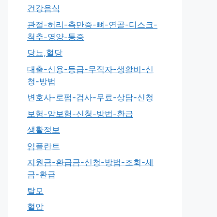
건강음식
관절-허리-측만증-뼈-연골-디스크-
척추-영양-통증
당뇨,혈당
대출-신용-등급-무직자-생활비-신
청-방법
변호사-로펌-검사-무료-상담-신청
보험-암보험-신청-방법-환급
생활정보
임플란트
지원금-환급금-신청-방법-조회-세
금-환급
탈모
혈압