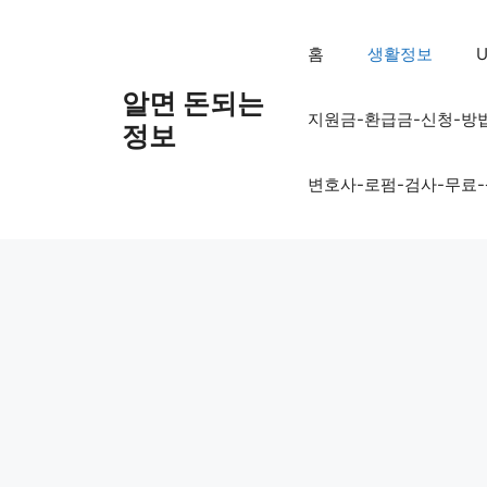
컨
텐
홈
생활정보
U
츠
로
알면 돈되는
지원금-환급금-신청-방
건
정보
너
뛰
변호사-로펌-검사-무료
기