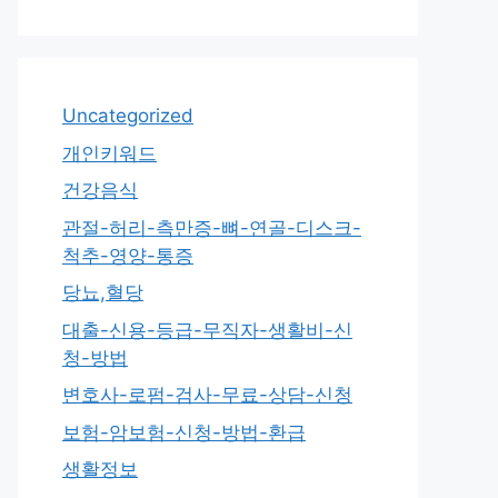
Uncategorized
개인키워드
건강음식
관절-허리-측만증-뼈-연골-디스크-
척추-영양-통증
당뇨,혈당
대출-신용-등급-무직자-생활비-신
청-방법
변호사-로펌-검사-무료-상담-신청
보험-암보험-신청-방법-환급
생활정보