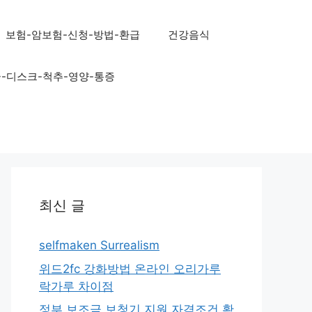
보험-암보험-신청-방법-환급
건강음식
골-디스크-척추-영양-통증
최신 글
selfmaken Surrealism
위드2fc 강화방법 온라인 오리가루
락가루 차이점
정부 보조금 보청기 지원 자격조건 확