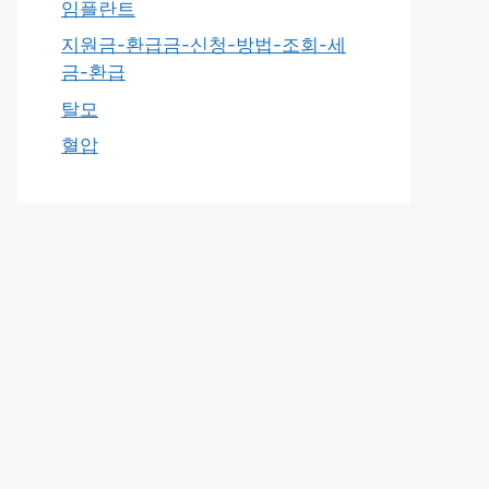
임플란트
지원금-환급금-신청-방법-조회-세
금-환급
탈모
혈압