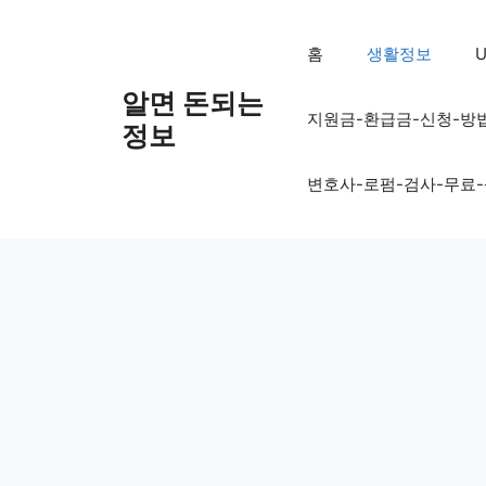
컨
텐
홈
생활정보
U
츠
로
알면 돈되는
지원금-환급금-신청-방
건
정보
너
뛰
변호사-로펌-검사-무료
기