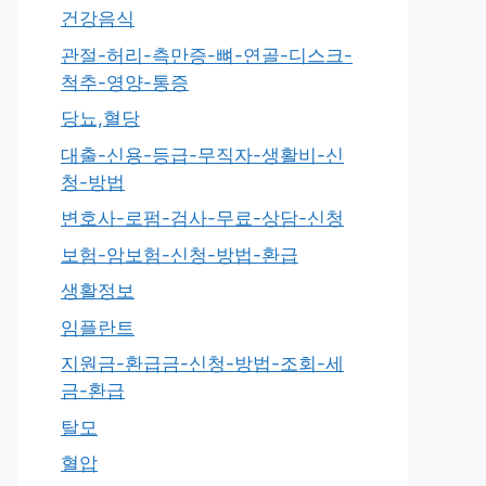
건강음식
관절-허리-측만증-뼈-연골-디스크-
척추-영양-통증
당뇨,혈당
대출-신용-등급-무직자-생활비-신
청-방법
변호사-로펌-검사-무료-상담-신청
보험-암보험-신청-방법-환급
생활정보
임플란트
지원금-환급금-신청-방법-조회-세
금-환급
탈모
혈압