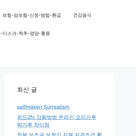
보험-암보험-신청-방법-환급
건강음식
골-디스크-척추-영양-통증
최신 글
selfmaken Surrealism
위드2fc 강화방법 온라인 오리가루
락가루 차이점
정부 보조금 보청기 지원 자격조건 확