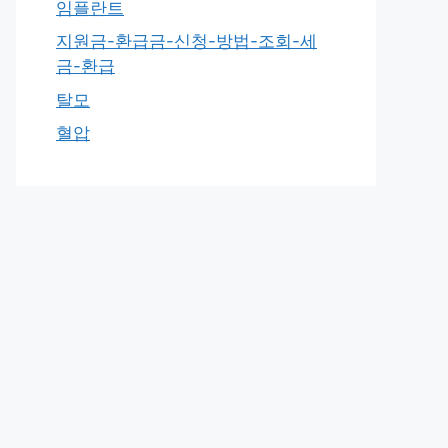
임플란트
지원금-환급금-신청-방법-조회-세
금-환급
탈모
혈압