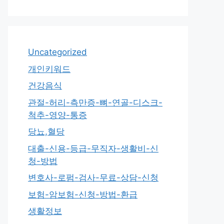
Uncategorized
개인키워드
건강음식
관절-허리-측만증-뼈-연골-디스크-
척추-영양-통증
당뇨,혈당
대출-신용-등급-무직자-생활비-신
청-방법
변호사-로펌-검사-무료-상담-신청
보험-암보험-신청-방법-환급
생활정보