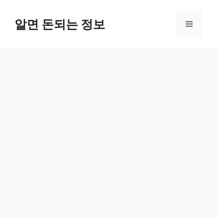
컨
텐
알면 돈되는 정보
메
츠
로
뉴
건
너
뛰
기