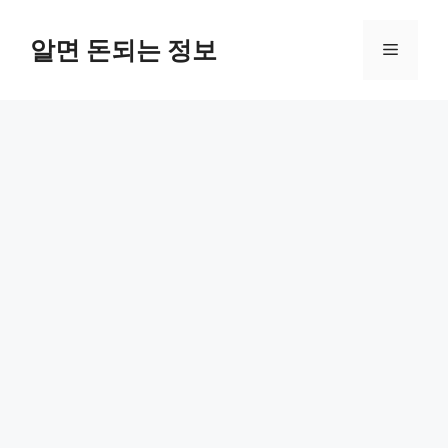
컨
텐
알면 돈되는 정보
메
츠
로
뉴
건
너
뛰
기