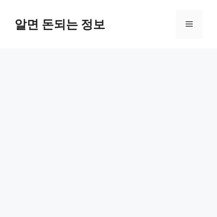
컨
텐
알면 돈되는 정보
메
츠
로
뉴
건
너
뛰
기