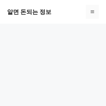
컨
텐
알면 돈되는 정보
메
츠
로
뉴
건
너
뛰
기