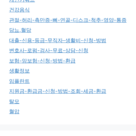
건강음식
관절-허리-측만증-뼈-연골-디스크-척추-영양-통증
당뇨,혈당
대출-신용-등급-무직자-생활비-신청-방법
변호사-로펌-검사-무료-상담-신청
보험-암보험-신청-방법-환급
생활정보
임플란트
지원금-환급금-신청-방법-조회-세금-환급
탈모
혈압