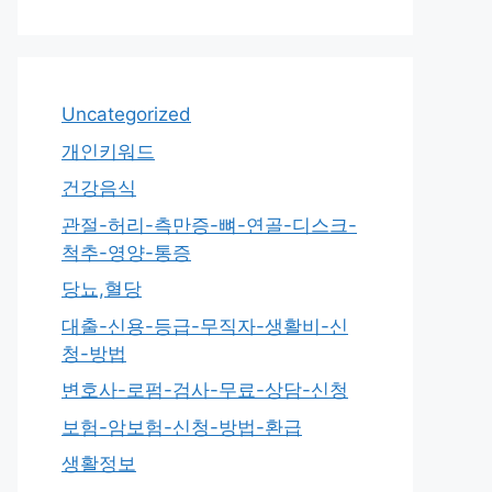
Uncategorized
개인키워드
건강음식
관절-허리-측만증-뼈-연골-디스크-
척추-영양-통증
당뇨,혈당
대출-신용-등급-무직자-생활비-신
청-방법
변호사-로펌-검사-무료-상담-신청
보험-암보험-신청-방법-환급
생활정보