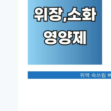
위액 속쓰림 