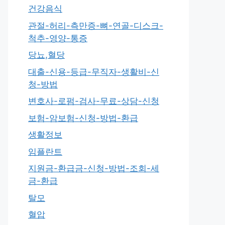
건강음식
관절-허리-측만증-뼈-연골-디스크-
척추-영양-통증
당뇨,혈당
대출-신용-등급-무직자-생활비-신
청-방법
변호사-로펌-검사-무료-상담-신청
보험-암보험-신청-방법-환급
생활정보
임플란트
지원금-환급금-신청-방법-조회-세
금-환급
탈모
혈압