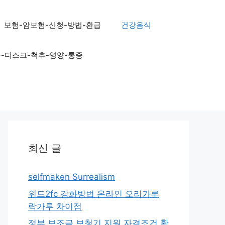
보험-암보험-신청-방법-환급
건강음식
골-디스크-척추-영양-통증
최신 글
selfmaken Surrealism
위드2fc 강화방법 온라인 오리가루
락가루 차이점
정부 보조금 보청기 지원 자격조건 확