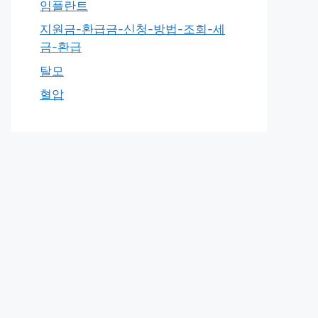
임플란트
지원금-환급금-신청-방법-조회-세
금-환급
탈모
혈압