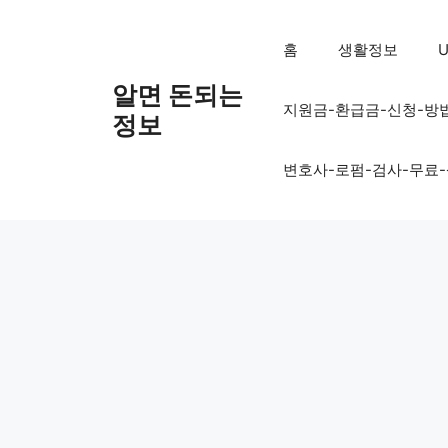
컨
텐
홈
생활정보
U
츠
로
알면 돈되는
지원금-환급금-신청-방
건
정보
너
뛰
변호사-로펌-검사-무료
기